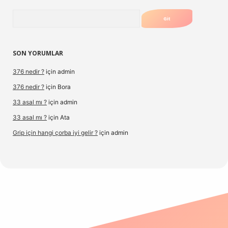
Arama
SON YORUMLAR
376 nedir ?
için
admin
376 nedir ?
için
Bora
33 asal mı ?
için
admin
33 asal mı ?
için
Ata
Grip için hangi çorba iyi gelir ?
için
admin
ltonbetx.org/