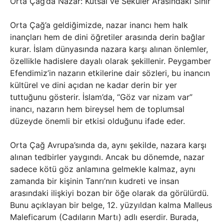
Orta Çağ’da Nazar: Kutsal ve Seküler Arasındaki Sınır
Orta Çağ’a geldiğimizde, nazar inancı hem halk
inançları hem de dini öğretiler arasında derin bağlar
kurar. İslam dünyasında nazara karşı alınan önlemler,
özellikle hadislere dayalı olarak şekillenir. Peygamber
Efendimiz’in nazarın etkilerine dair sözleri, bu inancın
kültürel ve dini açıdan ne kadar derin bir yer
tuttuğunu gösterir. İslam’da, “Göz var nizam var”
inancı, nazarın hem bireysel hem de toplumsal
düzeyde önemli bir etkisi olduğunu ifade eder.
Orta Çağ Avrupa’sında da, aynı şekilde, nazara karşı
alınan tedbirler yaygındı. Ancak bu dönemde, nazar
sadece kötü göz anlamına gelmekle kalmaz, aynı
zamanda bir kişinin Tanrı’nın kudreti ve insan
arasındaki ilişkiyi bozan bir öğe olarak da görülürdü.
Bunu açıklayan bir belge, 12. yüzyıldan kalma Malleus
Maleficarum (Cadıların Martı) adlı eserdir. Burada,