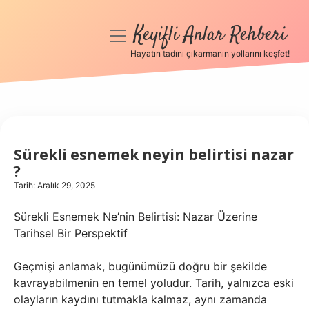
Keyifli Anlar Rehberi
menüyü
aç
Hayatın tadını çıkarmanın yollarını keşfet!
Anasayfa
Gizlilik Politikası
Yasal Uyarı
Sürekli esnemek neyin belirtisi nazar
?
Hakkımızda
Tarih: Aralık 29, 2025
Sürekli Esnemek Ne’nin Belirtisi: Nazar Üzerine
Tarihsel Bir Perspektif
Geçmişi anlamak, bugünümüzü doğru bir şekilde
kavrayabilmenin en temel yoludur. Tarih, yalnızca eski
olayların kaydını tutmakla kalmaz, aynı zamanda