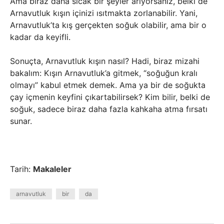
Ama biraz daha sıcak bir şeyler arıyorsanız, belki de
Arnavutluk kışın içinizi ısıtmakta zorlanabilir. Yani,
Arnavutluk’ta kış gerçekten soğuk olabilir, ama bir o
kadar da keyifli.
Sonuçta, Arnavutluk kışın nasıl? Hadi, biraz mizahi
bakalım: Kışın Arnavutluk’a gitmek, “soğuğun kralı
olmayı” kabul etmek demek. Ama ya bir de soğukta
çay içmenin keyfini çıkartabilirsek? Kim bilir, belki de
soğuk, sadece biraz daha fazla kahkaha atma fırsatı
sunar.
Tarih:
Makaleler
arnavutluk
bir
da