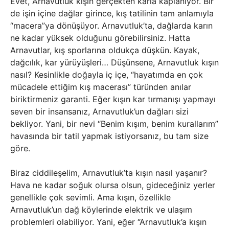
Evet, Arnavutluk kışın gerçekten karla kaplanıyor. Bir
de işin içine dağlar girince, kış tatilinin tam anlamıyla
“macera”ya dönüşüyor. Arnavutluk’ta, dağlarda karın
ne kadar yüksek olduğunu görebilirsiniz. Hatta
Arnavutlar, kış sporlarına oldukça düşkün. Kayak,
dağcılık, kar yürüyüşleri… Düşünsene, Arnavutluk kışın
nasıl? Kesinlikle doğayla iç içe, “hayatımda en çok
mücadele ettiğim kış macerası” türünden anılar
biriktirmeniz garanti. Eğer kışın kar tırmanışı yapmayı
seven bir insansanız, Arnavutluk’un dağları sizi
bekliyor. Yani, bir nevi “Benim kışım, benim kurallarım”
havasında bir tatil yapmak istiyorsanız, bu tam size
göre.
Biraz ciddileşelim, Arnavutluk’ta kışın nasıl yaşanır?
Hava ne kadar soğuk olursa olsun, gideceğiniz yerler
genellikle çok sevimli. Ama kışın, özellikle
Arnavutluk’un dağ köylerinde elektrik ve ulaşım
problemleri olabiliyor. Yani, eğer “Arnavutluk’a kışın