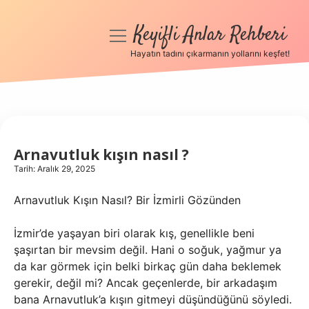
Keyifli Anlar Rehberi
menüyü
aç
Hayatın tadını çıkarmanın yollarını keşfet!
Anasayfa
Gizlilik Politikası
Yasal Uyarı
Arnavutluk kışın nasıl ?
Tarih: Aralık 29, 2025
Hakkımızda
Arnavutluk Kışın Nasıl? Bir İzmirli Gözünden
İzmir’de yaşayan biri olarak kış, genellikle beni
şaşırtan bir mevsim değil. Hani o soğuk, yağmur ya
da kar görmek için belki birkaç gün daha beklemek
gerekir, değil mi? Ancak geçenlerde, bir arkadaşım
bana Arnavutluk’a kışın gitmeyi düşündüğünü söyledi.