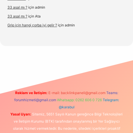
33 asal mı ?
için
admin
33 asal mı ?
için
Ata
Grip için hangi çorba iyi gelir ?
için
admin
nbetx.org/
Reklam ve İletişim:
E-mail:
backlinkpaneli@gmail.com
Teams:
forumhizmeti@gmail.com
Whatsapp: 0262 606 0 726
Telegram:
@karabul
Yasal Uyarı:
Sitemiz, 5651 Sayılı Kanun gereğince Bilgi Teknolojileri
ve İletişim Kurumu (BTK) tarafından onaylanmış bir Yer Sağlayıcı
olarak hizmet vermektedir. Bu nedenle, sitedeki içerikleri proaktif