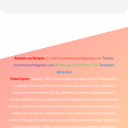
/www.hiltonbetx.org/
Reklam ve İletişim:
E-mail:
backlinkpaneli@gmail.com
Teams:
forumhizmeti@gmail.com
Whatsapp: 0262 606 0 726
Telegram:
@karabul
Yasal Uyarı:
Sitemiz, 5651 Sayılı Kanun gereğince Bilgi Teknolojileri
ve İletişim Kurumu (BTK) tarafından onaylanmış bir Yer Sağlayıcı
olarak hizmet vermektedir. Bu nedenle, sitedeki içerikleri proaktif
olarak denetleme veya araştırma yükümlülüğümüz bulunmamaktadır.
Ancak, üyelerimiz yazdıkları içeriklerin sorumluluğunu taşımakta olup,
siteye üye olarak bu sorumluluğu kabul etmiş sayılırlar. Bu internet
sitesi, herhangi bir marka, kurum veya şahıs şirketi ile hiçbir bağlantısı
bulunmamaktadır. Sitede yalnızca kendi hazırladığımız makaleler