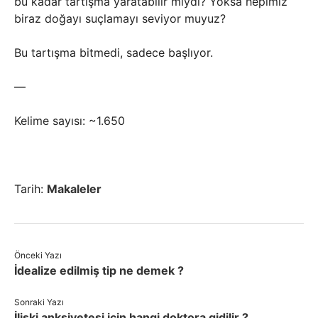
bu kadar tartışma yaratabilir miydi? Yoksa hepimiz
biraz doğayı suçlamayı seviyor muyuz?
Bu tartışma bitmedi, sadece başlıyor.
—
Kelime sayısı: ~1.650
Tarih:
Makaleler
Önceki Yazı
İdealize edilmiş tip ne demek ?
Sonraki Yazı
İlişki anksiyetesi için hangi doktora gidilir ?