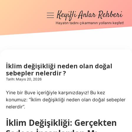
Keyifli Anlar Rehberi
menüyü
aç
Hayatın tadını çıkarmanın yollarını keşfet!
Anasayfa
Gizlilik Politikası
Yasal Uyarı
İklim değişikliği neden olan doğal
sebepler nelerdir ?
Hakkımızda
Tarih: Mayıs 20, 2026
Yine bir Buve içeriğiyle karşınızdayız! Bu kez
konumuz: “İklim değişikliği neden olan doğal sebepler
nelerdir”.
İklim Değişikliği: Gerçekten