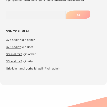
Arama
SON YORUMLAR
376 nedir ?
için
admin
376 nedir ?
için
Bora
33 asal mı ?
için
admin
33 asal mı ?
için
Ata
Grip için hangi çorba iyi gelir ?
için
admin
iltonbetx.org/