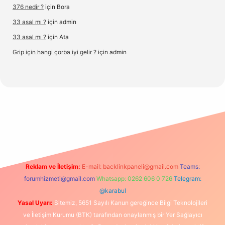
376 nedir ?
için
Bora
33 asal mı ?
için
admin
33 asal mı ?
için
Ata
Grip için hangi çorba iyi gelir ?
için
admin
//www.hiltonbetx.org/
Reklam ve İletişim:
E-mail:
backlinkpaneli@gmail.com
Teams:
forumhizmeti@gmail.com
Whatsapp: 0262 606 0 726
Telegram:
@karabul
Yasal Uyarı:
Sitemiz, 5651 Sayılı Kanun gereğince Bilgi Teknolojileri
ve İletişim Kurumu (BTK) tarafından onaylanmış bir Yer Sağlayıcı