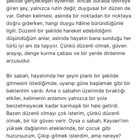
şekilde gerçekleşen eylemler. Ancak burada devreye
giren şey, yalnızca rutin değil; duygusal bir düzen de
var. Gehen kelimesi, aslında bir noktadan bir noktaya
doğru giderken, hangi duygu hâline büründüğünle
ilgili. Düzenli bir şekilde hareket edebildiğimi
düşündüğüm anlar, aslında hayatın bana sunduğu her
türlü iyi anı da taşıyor. Çünkü düzenli olmak, güven
arayışı, denge kurma çabası ve bir yerde dinlenme
arzusudur.
Bir sabah, hayatımda her şeyin planlı bir şekilde
gitmesini istediğimde, uyanıp güne başlamak gibi bir
beklentim vardı. Ama o sabahın üzerimde bıraktığı
etkiler, kelimenin anlamını yalnızca bir yola
benzetmeyecek kadar karmaşık bir hale getirdi.
Bazen düzenli olmayı çok isterim, çünkü düzenli
olmak, bir tür güven verir. Oysa o sabah, Kayseri’nin
yüksek dağlarının eteklerinde, bir çocuk gibi
huzursuzum. Çıkıp gitmek isterdim, ama nereye?