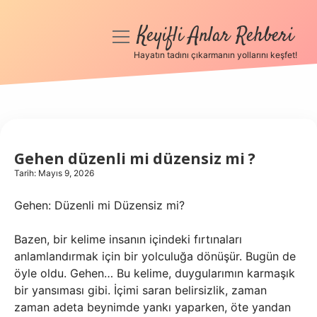
Keyifli Anlar Rehberi
menüyü
aç
Hayatın tadını çıkarmanın yollarını keşfet!
Anasayfa
Gizlilik Politikası
Yasal Uyarı
Gehen düzenli mi düzensiz mi ?
Tarih: Mayıs 9, 2026
Hakkımızda
Gehen: Düzenli mi Düzensiz mi?
Bazen, bir kelime insanın içindeki fırtınaları
anlamlandırmak için bir yolculuğa dönüşür. Bugün de
öyle oldu. Gehen… Bu kelime, duygularımın karmaşık
bir yansıması gibi. İçimi saran belirsizlik, zaman
zaman adeta beynimde yankı yaparken, öte yandan