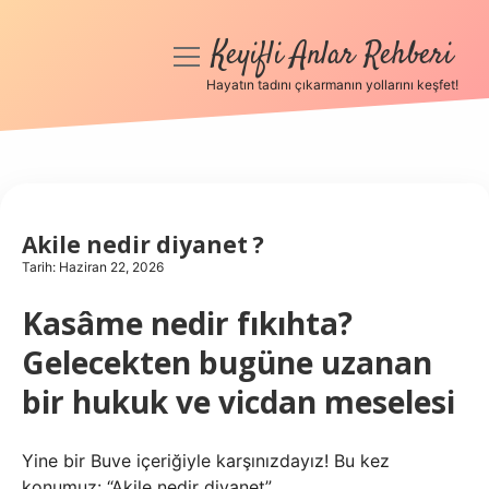
Keyifli Anlar Rehberi
menüyü
aç
Hayatın tadını çıkarmanın yollarını keşfet!
Anasayfa
Gizlilik Politikası
Yasal Uyarı
Akile nedir diyanet ?
Tarih: Haziran 22, 2026
Hakkımızda
Kasâme nedir fıkıhta?
Gelecekten bugüne uzanan
bir hukuk ve vicdan meselesi
Yine bir Buve içeriğiyle karşınızdayız! Bu kez
konumuz: “Akile nedir diyanet”.