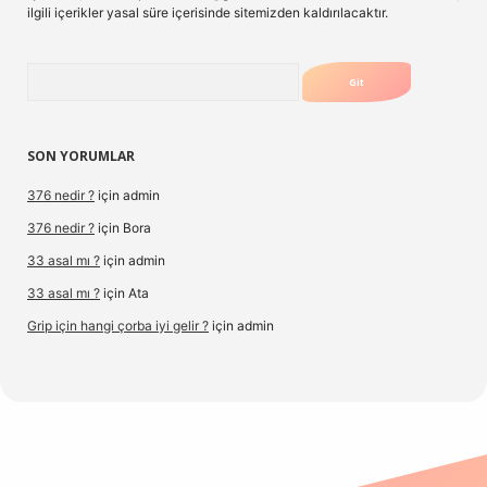
ilgili içerikler yasal süre içerisinde sitemizden kaldırılacaktır.
Arama
SON YORUMLAR
376 nedir ?
için
admin
376 nedir ?
için
Bora
33 asal mı ?
için
admin
33 asal mı ?
için
Ata
Grip için hangi çorba iyi gelir ?
için
admin
.hiltonbetx.org/