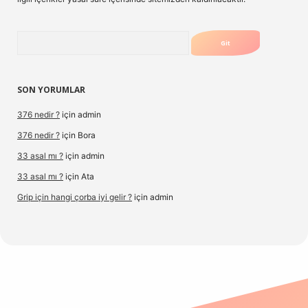
Arama
SON YORUMLAR
376 nedir ?
için
admin
376 nedir ?
için
Bora
33 asal mı ?
için
admin
33 asal mı ?
için
Ata
Grip için hangi çorba iyi gelir ?
için
admin
org/