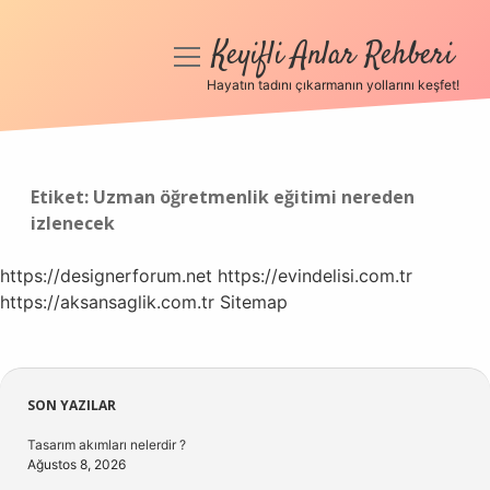
Keyifli Anlar Rehberi
menüyü
aç
Hayatın tadını çıkarmanın yollarını keşfet!
Anasayfa
Gizlilik Politikası
Etiket:
Uzman öğretmenlik eğitimi nereden
izlenecek
Yasal Uyarı
https://designerforum.net
Hakkımızda
https://evindelisi.com.tr
https://aksansaglik.com.tr
Sitemap
Sidebar
SON YAZILAR
Tasarım akımları nelerdir ?
Ağustos 8, 2026