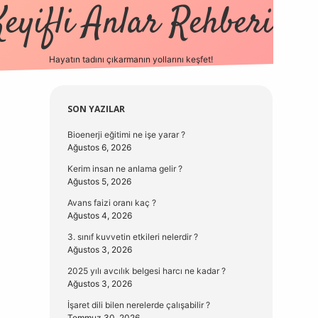
Keyifli Anlar Rehberi
Hayatın tadını çıkarmanın yollarını keşfet!
https://www.hiltonbetx.org/
Sidebar
SON YAZILAR
Bioenerji eğitimi ne işe yarar ?
Ağustos 6, 2026
Kerim insan ne anlama gelir ?
Ağustos 5, 2026
Avans faizi oranı kaç ?
Ağustos 4, 2026
3. sınıf kuvvetin etkileri nelerdir ?
Ağustos 3, 2026
2025 yılı avcılık belgesi harcı ne kadar ?
Ağustos 3, 2026
İşaret dili bilen nerelerde çalışabilir ?
Temmuz 30, 2026