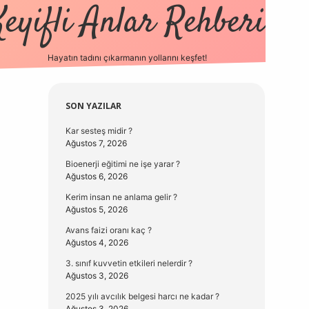
Keyifli Anlar Rehberi
Hayatın tadını çıkarmanın yollarını keşfet!
https://www.hiltonbetx.org/
Sidebar
SON YAZILAR
Kar sesteş midir ?
Ağustos 7, 2026
Bioenerji eğitimi ne işe yarar ?
Ağustos 6, 2026
Kerim insan ne anlama gelir ?
Ağustos 5, 2026
Avans faizi oranı kaç ?
Ağustos 4, 2026
3. sınıf kuvvetin etkileri nelerdir ?
Ağustos 3, 2026
2025 yılı avcılık belgesi harcı ne kadar ?
Ağustos 3, 2026