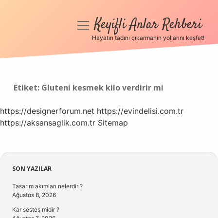
Keyifli Anlar Rehberi
menüyü
aç
Hayatın tadını çıkarmanın yollarını keşfet!
Anasayfa
Gizlilik Politikası
Etiket:
Gluteni kesmek kilo verdirir mi
Yasal Uyarı
https://designerforum.net
https://evindelisi.com.tr
https://aksansaglik.com.tr
Hakkımızda
Sitemap
Sidebar
SON YAZILAR
Tasarım akımları nelerdir ?
Ağustos 8, 2026
Kar sesteş midir ?