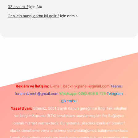
33 asal mı ?
için
Ata
Grip için hangi çorba iyi gelir ?
için
admin
org/
Reklam ve İletişim:
E-mail:
backlinkpaneli@gmail.com
Teams:
forumhizmeti@gmail.com
Whatsapp: 0262 606 0 726
Telegram:
@karabul
Yasal Uyarı:
Sitemiz, 5651 Sayılı Kanun gereğince Bilgi Teknolojileri
ve İletişim Kurumu (BTK) tarafından onaylanmış bir Yer Sağlayıcı
olarak hizmet vermektedir. Bu nedenle, sitedeki içerikleri proaktif
olarak denetleme veya araştırma yükümlülüğümüz bulunmamaktadır.
Ancak, üyelerimiz yazdıkları içeriklerin sorumluluğunu taşımakta olup,