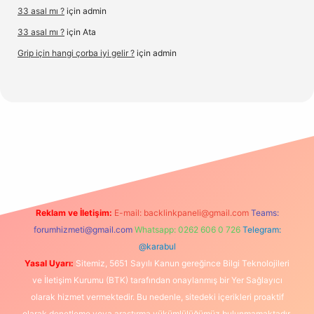
33 asal mı ?
için
admin
33 asal mı ?
için
Ata
Grip için hangi çorba iyi gelir ?
için
admin
org/
Reklam ve İletişim:
E-mail:
backlinkpaneli@gmail.com
Teams:
forumhizmeti@gmail.com
Whatsapp: 0262 606 0 726
Telegram:
@karabul
Yasal Uyarı:
Sitemiz, 5651 Sayılı Kanun gereğince Bilgi Teknolojileri
ve İletişim Kurumu (BTK) tarafından onaylanmış bir Yer Sağlayıcı
olarak hizmet vermektedir. Bu nedenle, sitedeki içerikleri proaktif
olarak denetleme veya araştırma yükümlülüğümüz bulunmamaktadır.