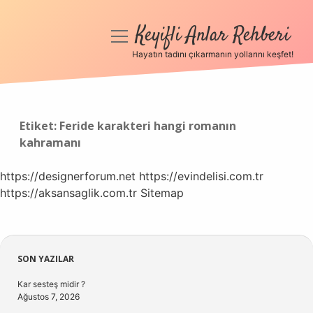
Keyifli Anlar Rehberi
menüyü
aç
Hayatın tadını çıkarmanın yollarını keşfet!
Anasayfa
Gizlilik Politikası
Etiket:
Feride karakteri hangi romanın
kahramanı
Yasal Uyarı
https://designerforum.net
Hakkımızda
https://evindelisi.com.tr
https://aksansaglik.com.tr
Sitemap
Sidebar
SON YAZILAR
Kar sesteş midir ?
Ağustos 7, 2026