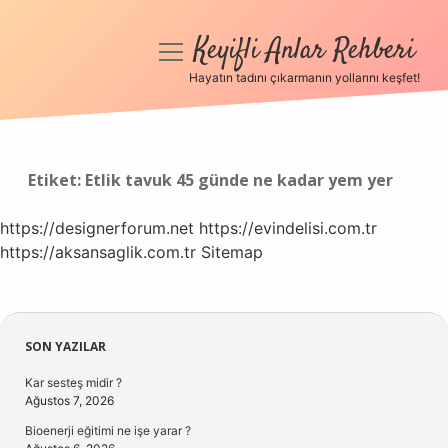
Keyifli Anlar Rehberi
menüyü
aç
Hayatın tadını çıkarmanın yollarını keşfet!
Anasayfa
Gizlilik Politikası
Etiket:
Etlik tavuk 45 günde ne kadar yem yer
Yasal Uyarı
https://designerforum.net
https://evindelisi.com.tr
https://aksansaglik.com.tr
Hakkımızda
Sitemap
Sidebar
SON YAZILAR
Kar sesteş midir ?
Ağustos 7, 2026
Bioenerji eğitimi ne işe yarar ?