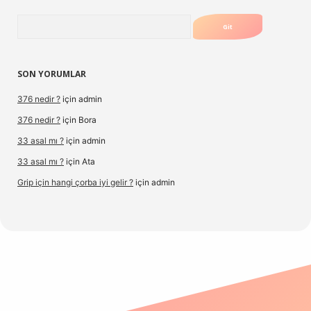
Arama
SON YORUMLAR
376 nedir ?
için
admin
376 nedir ?
için
Bora
33 asal mı ?
için
admin
33 asal mı ?
için
Ata
Grip için hangi çorba iyi gelir ?
için
admin
rg/