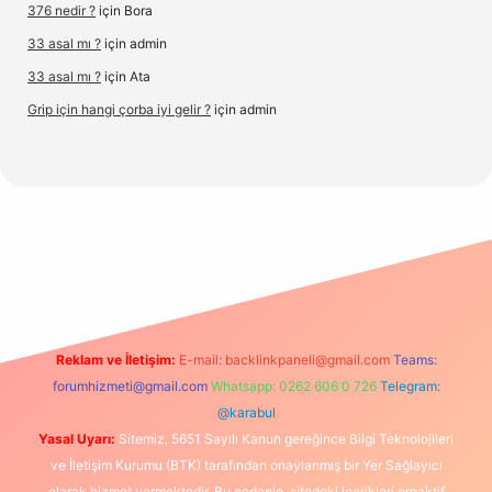
376 nedir ?
için
Bora
33 asal mı ?
için
admin
33 asal mı ?
için
Ata
Grip için hangi çorba iyi gelir ?
için
admin
.org/
Reklam ve İletişim:
E-mail:
backlinkpaneli@gmail.com
Teams:
forumhizmeti@gmail.com
Whatsapp: 0262 606 0 726
Telegram:
@karabul
Yasal Uyarı:
Sitemiz, 5651 Sayılı Kanun gereğince Bilgi Teknolojileri
ve İletişim Kurumu (BTK) tarafından onaylanmış bir Yer Sağlayıcı
olarak hizmet vermektedir. Bu nedenle, sitedeki içerikleri proaktif