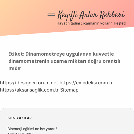
Keyifli Anlar Rehberi
menüyü
aç
Hayatın tadını çıkarmanın yollarını keşfet!
Anasayfa
Gizlilik Politikası
Etiket:
Dinamometreye uygulanan kuvvetle
dinamometrenin uzama miktarı doğru orantılı
Yasal Uyarı
mıdır
Hakkımızda
https://designerforum.net
https://evindelisi.com.tr
https://aksansaglik.com.tr
Sitemap
Sidebar
SON YAZILAR
Bioenerji eğitimi ne işe yarar ?