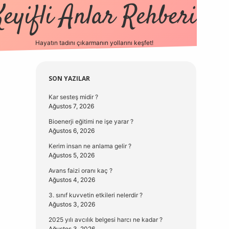
Keyifli Anlar Rehberi
Hayatın tadını çıkarmanın yollarını keşfet!
https://www.hiltonbetx.org/
Sidebar
SON YAZILAR
Kar sesteş midir ?
Ağustos 7, 2026
Bioenerji eğitimi ne işe yarar ?
Ağustos 6, 2026
Kerim insan ne anlama gelir ?
Ağustos 5, 2026
Avans faizi oranı kaç ?
Ağustos 4, 2026
3. sınıf kuvvetin etkileri nelerdir ?
Ağustos 3, 2026
2025 yılı avcılık belgesi harcı ne kadar ?
Ağustos 3, 2026