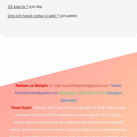
33 asal mı ?
için
Ata
Grip için hangi çorba iyi gelir ?
için
admin
org/
Reklam ve İletişim:
E-mail:
backlinkpaneli@gmail.com
Teams:
forumhizmeti@gmail.com
Whatsapp: 0262 606 0 726
Telegram:
@karabul
Yasal Uyarı:
Sitemiz, 5651 Sayılı Kanun gereğince Bilgi Teknolojileri
ve İletişim Kurumu (BTK) tarafından onaylanmış bir Yer Sağlayıcı
olarak hizmet vermektedir. Bu nedenle, sitedeki içerikleri proaktif
olarak denetleme veya araştırma yükümlülüğümüz bulunmamaktadır.
Ancak, üyelerimiz yazdıkları içeriklerin sorumluluğunu taşımakta olup,