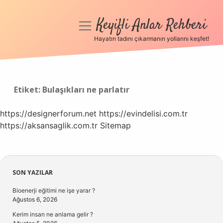
Keyifli Anlar Rehberi
menüyü
aç
Hayatın tadını çıkarmanın yollarını keşfet!
Anasayfa
Gizlilik Politikası
Etiket:
Bulaşıkları ne parlatır
Yasal Uyarı
https://designerforum.net
https://evindelisi.com.tr
https://aksansaglik.com.tr
Hakkımızda
Sitemap
Sidebar
SON YAZILAR
Bioenerji eğitimi ne işe yarar ?
Ağustos 6, 2026
Kerim insan ne anlama gelir ?