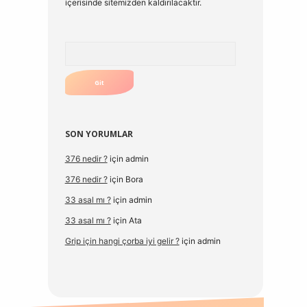
içerisinde sitemizden kaldırılacaktır.
Arama
SON YORUMLAR
376 nedir ?
için
admin
376 nedir ?
için
Bora
33 asal mı ?
için
admin
33 asal mı ?
için
Ata
Grip için hangi çorba iyi gelir ?
için
admin