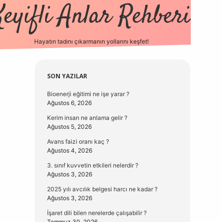
Keyifli Anlar Rehberi
Hayatın tadını çıkarmanın yollarını keşfet!
https://www.hiltonbetx.org/
Sidebar
SON YAZILAR
Bioenerji eğitimi ne işe yarar ?
Ağustos 6, 2026
Kerim insan ne anlama gelir ?
Ağustos 5, 2026
Avans faizi oranı kaç ?
Ağustos 4, 2026
3. sınıf kuvvetin etkileri nelerdir ?
Ağustos 3, 2026
2025 yılı avcılık belgesi harcı ne kadar ?
Ağustos 3, 2026
İşaret dili bilen nerelerde çalışabilir ?
Temmuz 30, 2026