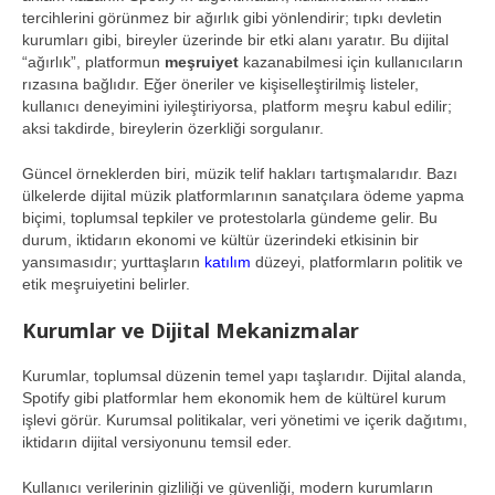
tercihlerini görünmez bir ağırlık gibi yönlendirir; tıpkı devletin
kurumları gibi, bireyler üzerinde bir etki alanı yaratır. Bu dijital
“ağırlık”, platformun
meşruiyet
kazanabilmesi için kullanıcıların
rızasına bağlıdır. Eğer öneriler ve kişiselleştirilmiş listeler,
kullanıcı deneyimini iyileştiriyorsa, platform meşru kabul edilir;
aksi takdirde, bireylerin özerkliği sorgulanır.
Güncel örneklerden biri, müzik telif hakları tartışmalarıdır. Bazı
ülkelerde dijital müzik platformlarının sanatçılara ödeme yapma
biçimi, toplumsal tepkiler ve protestolarla gündeme gelir. Bu
durum, iktidarın ekonomi ve kültür üzerindeki etkisinin bir
yansımasıdır; yurttaşların
katılım
düzeyi, platformların politik ve
etik meşruiyetini belirler.
Kurumlar ve Dijital Mekanizmalar
Kurumlar, toplumsal düzenin temel yapı taşlarıdır. Dijital alanda,
Spotify gibi platformlar hem ekonomik hem de kültürel kurum
işlevi görür. Kurumsal politikalar, veri yönetimi ve içerik dağıtımı,
iktidarın dijital versiyonunu temsil eder.
Kullanıcı verilerinin gizliliği ve güvenliği, modern kurumların