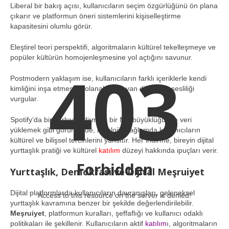
Liberal bir bakış açısı, kullanıcıların seçim özgürlüğünü ön plana
çıkarır ve platformun öneri sistemlerini kişiselleştirme
kapasitesini olumlu görür.
Eleştirel teori perspektifi, algoritmaların kültürel tekelleşmeye ve
popüler kültürün homojenleşmesine yol açtığını savunur.
403
Postmodern yaklaşım ise, kullanıcıların farklı içeriklerle kendi
kimliğini inşa etmesine olanak sağlayan dijital çok sesliliği
vurgular.
Spotify’da bir şarkıyı indirmek, bir MB büyüklüğünde veri
yüklemek gibi görünse de, ideolojik bağlamda kullanıcıların
kültürel ve bilişsel tercihlerini yansıtır. Her indirme, bireyin dijital
yurttaşlık pratiği ve kültürel
katılım
düzeyi hakkında ipuçları verir.
Forbidden
Yurttaşlık, Demokrasi ve Dijital Meşruiyet
Dijital platformlarda kullanıcıların davranışları, geleneksel
Access to this resource on the server is denied!
yurttaşlık kavramına benzer bir şekilde değerlendirilebilir.
Meşruiyet
, platformun kuralları, şeffaflığı ve kullanıcı odaklı
politikaları ile şekillenir. Kullanıcıların aktif
katılım
ı, algoritmaların