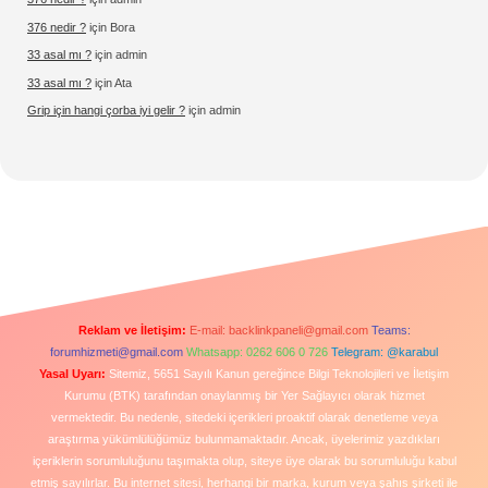
376 nedir ?
için
Bora
33 asal mı ?
için
admin
33 asal mı ?
için
Ata
Grip için hangi çorba iyi gelir ?
için
admin
Reklam ve İletişim:
E-mail:
backlinkpaneli@gmail.com
Teams:
forumhizmeti@gmail.com
Whatsapp: 0262 606 0 726
Telegram: @karabul
Yasal Uyarı:
Sitemiz, 5651 Sayılı Kanun gereğince Bilgi Teknolojileri ve İletişim
Kurumu (BTK) tarafından onaylanmış bir Yer Sağlayıcı olarak hizmet
vermektedir. Bu nedenle, sitedeki içerikleri proaktif olarak denetleme veya
araştırma yükümlülüğümüz bulunmamaktadır. Ancak, üyelerimiz yazdıkları
içeriklerin sorumluluğunu taşımakta olup, siteye üye olarak bu sorumluluğu kabul
etmiş sayılırlar. Bu internet sitesi, herhangi bir marka, kurum veya şahıs şirketi ile