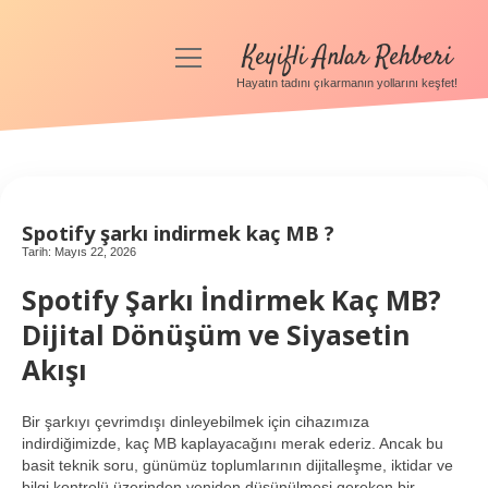
Keyifli Anlar Rehberi
menüyü
aç
Hayatın tadını çıkarmanın yollarını keşfet!
Anasayfa
Gizlilik Politikası
Yasal Uyarı
Spotify şarkı indirmek kaç MB ?
Hakkımızda
Tarih: Mayıs 22, 2026
Spotify Şarkı İndirmek Kaç MB?
Dijital Dönüşüm ve Siyasetin
Akışı
Bir şarkıyı çevrimdışı dinleyebilmek için cihazımıza
indirdiğimizde, kaç MB kaplayacağını merak ederiz. Ancak bu
basit teknik soru, günümüz toplumlarının dijitalleşme, iktidar ve
bilgi kontrolü üzerinden yeniden düşünülmesi gereken bir