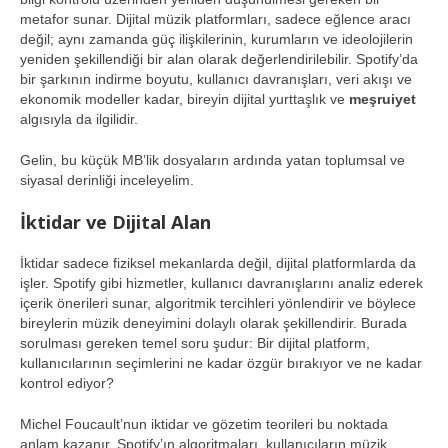
metafor sunar. Dijital müzik platformları, sadece eğlence aracı
değil; aynı zamanda güç ilişkilerinin, kurumların ve ideolojilerin
yeniden şekillendiği bir alan olarak değerlendirilebilir. Spotify’da
bir şarkının indirme boyutu, kullanıcı davranışları, veri akışı ve
ekonomik modeller kadar, bireyin dijital yurttaşlık ve
meşruiyet
algısıyla da ilgilidir.
Gelin, bu küçük MB’lik dosyaların ardında yatan toplumsal ve
siyasal derinliği inceleyelim.
İktidar ve Dijital Alan
İktidar sadece fiziksel mekanlarda değil, dijital platformlarda da
işler. Spotify gibi hizmetler, kullanıcı davranışlarını analiz ederek
içerik önerileri sunar, algoritmik tercihleri yönlendirir ve böylece
bireylerin müzik deneyimini dolaylı olarak şekillendirir. Burada
sorulması gereken temel soru şudur: Bir dijital platform,
kullanıcılarının seçimlerini ne kadar özgür bırakıyor ve ne kadar
kontrol ediyor?
Michel Foucault’nun iktidar ve gözetim teorileri bu noktada
anlam kazanır. Spotify’ın algoritmaları, kullanıcıların müzik