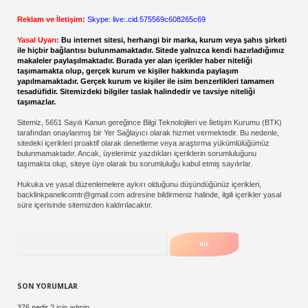
Reklam ve İletişim:
Skype: live:.cid.575569c608265c69
Yasal Uyarı:
Bu internet sitesi, herhangi bir marka, kurum veya şahıs şirketi
ile hiçbir bağlantısı bulunmamaktadır. Sitede yalnızca kendi hazırladığımız
makaleler paylaşılmaktadır. Burada yer alan içerikler haber niteliği
taşımamakta olup, gerçek kurum ve kişiler hakkında paylaşım
yapılmamaktadır. Gerçek kurum ve kişiler ile isim benzerlikleri tamamen
tesadüfidir. Sitemizdeki bilgiler taslak halindedir ve tavsiye niteliği
taşımazlar.
Sitemiz, 5651 Sayılı Kanun gereğince Bilgi Teknolojileri ve İletişim Kurumu (BTK)
tarafından onaylanmış bir Yer Sağlayıcı olarak hizmet vermektedir. Bu nedenle,
sitedeki içerikleri proaktif olarak denetleme veya araştırma yükümlülüğümüz
bulunmamaktadır. Ancak, üyelerimiz yazdıkları içeriklerin sorumluluğunu
taşımakta olup, siteye üye olarak bu sorumluluğu kabul etmiş sayılırlar.
Hukuka ve yasal düzenlemelere aykırı olduğunu düşündüğünüz içerikleri,
backlinkpanelicomtr@gmail.com
adresine bildirmeniz halinde, ilgili içerikler yasal
süre içerisinde sitemizden kaldırılacaktır.
Arama
SON YORUMLAR
376 nedir ?
için
admin