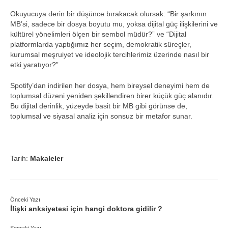
Okuyucuya derin bir düşünce bırakacak olursak: “Bir şarkının
MB’si, sadece bir dosya boyutu mu, yoksa dijital güç ilişkilerini ve
kültürel yönelimleri ölçen bir sembol müdür?” ve “Dijital
platformlarda yaptığımız her seçim, demokratik süreçler,
kurumsal meşruiyet ve ideolojik tercihlerimiz üzerinde nasıl bir
etki yaratıyor?”
Spotify’dan indirilen her dosya, hem bireysel deneyimi hem de
toplumsal düzeni yeniden şekillendiren birer küçük güç alanıdır.
Bu dijital derinlik, yüzeyde basit bir MB gibi görünse de,
toplumsal ve siyasal analiz için sonsuz bir metafor sunar.
Tarih:
Makaleler
Önceki Yazı
İlişki anksiyetesi için hangi doktora gidilir ?