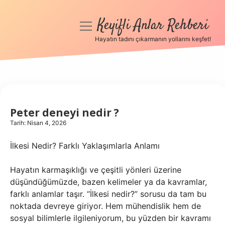
Keyifli Anlar Rehberi
menüyü
aç
Hayatın tadını çıkarmanın yollarını keşfet!
Anasayfa
Gizlilik Politikası
Yasal Uyarı
Peter deneyi nedir ?
Tarih: Nisan 4, 2026
Hakkımızda
İlkesi Nedir? Farklı Yaklaşımlarla Anlamı
Hayatın karmaşıklığı ve çeşitli yönleri üzerine
düşündüğümüzde, bazen kelimeler ya da kavramlar,
farklı anlamlar taşır. “İlkesi nedir?” sorusu da tam bu
noktada devreye giriyor. Hem mühendislik hem de
sosyal bilimlerle ilgileniyorum, bu yüzden bir kavramı