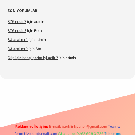
SON YORUMLAR
376 nedir ?
için
admin
376 nedir ?
için
Bora
33 asal mı ?
için
admin
33 asal mı ?
için
Ata
Grip için hangi çorba iyi gelir ?
için
admin
s://www.hiltonbetx.org/
Reklam ve İletişim:
E-mail:
backlinkpaneli@gmail.com
Teams:
forumhizmeti@gmail.com
Whatsapp: 0262 606 0 726
Telegram: