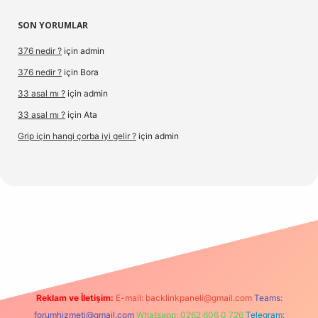
SON YORUMLAR
376 nedir ?
için
admin
376 nedir ?
için
Bora
33 asal mı ?
için
admin
33 asal mı ?
için
Ata
Grip için hangi çorba iyi gelir ?
için
admin
www.hiltonbetx.org/
Reklam ve İletişim:
E-mail:
backlinkpaneli@gmail.com
Teams:
forumhizmeti@gmail.com
Whatsapp: 0262 606 0 726
Telegram: