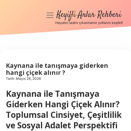
Keyifli Anlar Rehberi
menüyü
aç
Hayatın tadını çıkarmanın yollarını keşfet!
Anasayfa
Gizlilik Politikası
Yasal Uyarı
Kaynana ile tanışmaya giderken
hangi çiçek alınır ?
Hakkımızda
Tarih: Mayıs 26, 2026
Kaynana ile Tanışmaya
Giderken Hangi Çiçek Alınır?
Toplumsal Cinsiyet, Çeşitlilik
ve Sosyal Adalet Perspektifi