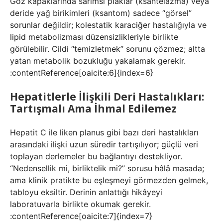
Göz kapaklarında sarımsı plaklar (ksantelazma) veya
deride yağ birikimleri (ksantom) sadece “görsel”
sorunlar değildir; kolestatik karaciğer hastalığıyla ve
lipid metabolizması düzensizlikleriyle birlikte
görülebilir. Cildi “temizletmek” sorunu çözmez; altta
yatan metabolik bozukluğu yakalamak gerekir.
:contentReference[oaicite:6]{index=6}
Hepatitlerle İlişkili Deri Hastalıkları:
Tartışmalı Ama İhmal Edilemez
Hepatit C ile liken planus gibi bazı deri hastalıkları
arasındaki ilişki uzun süredir tartışılıyor; güçlü veri
toplayan derlemeler bu bağlantıyı destekliyor.
“Nedensellik mi, birliktelik mi?” sorusu hâlâ masada;
ama klinik pratikte bu eşleşmeyi görmezden gelmek,
tabloyu eksiltir. Derinin anlattığı hikâyeyi
laboratuvarla birlikte okumak gerekir.
:contentReference[oaicite:7]{index=7}