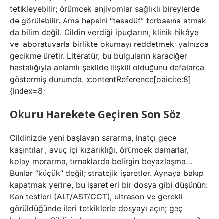
tetikleyebilir; örümcek anjiyomlar sağlıklı bireylerde
de görülebilir. Ama hepsini “tesadüf” torbasına atmak
da bilim değil. Cildin verdiği ipuçlarını, klinik hikâye
ve laboratuvarla birlikte okumayı reddetmek; yalnızca
gecikme üretir. Literatür, bu bulguların karaciğer
hastalığıyla anlamlı şekilde ilişkili olduğunu defalarca
göstermiş durumda. :contentReference[oaicite:8]
{index=8}
Okuru Harekete Geçiren Son Söz
Cildinizde yeni başlayan sararma, inatçı gece
kaşıntıları, avuç içi kızarıklığı, örümcek damarlar,
kolay morarma, tırnaklarda belirgin beyazlaşma…
Bunlar “küçük” değil; stratejik işaretler. Aynaya bakıp
kapatmak yerine, bu işaretleri bir dosya gibi düşünün:
Kan testleri (ALT/AST/GGT), ultrason ve gerekli
görüldüğünde ileri tetkiklerle dosyayı açın; geç