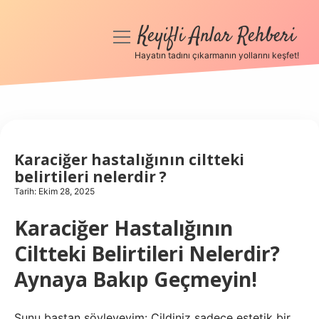
Keyifli Anlar Rehberi
menüyü
aç
Hayatın tadını çıkarmanın yollarını keşfet!
Anasayfa
Gizlilik Politikası
Yasal Uyarı
Karaciğer hastalığının ciltteki
belirtileri nelerdir ?
Hakkımızda
Tarih: Ekim 28, 2025
Karaciğer Hastalığının
Ciltteki Belirtileri Nelerdir?
Aynaya Bakıp Geçmeyin!
Şunu baştan söyleyeyim: Cildiniz sadece estetik bir