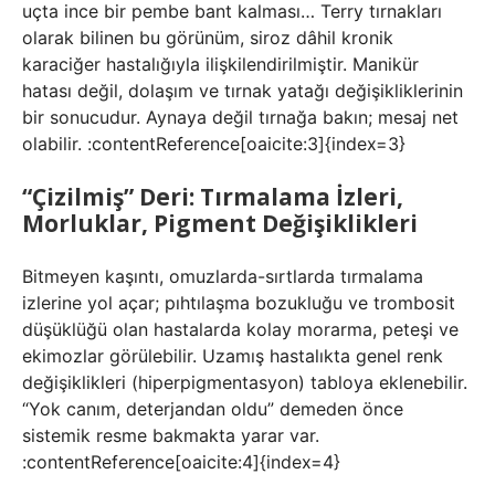
uçta ince bir pembe bant kalması… Terry tırnakları
olarak bilinen bu görünüm, siroz dâhil kronik
karaciğer hastalığıyla ilişkilendirilmiştir. Manikür
hatası değil, dolaşım ve tırnak yatağı değişikliklerinin
bir sonucudur. Aynaya değil tırnağa bakın; mesaj net
olabilir. :contentReference[oaicite:3]{index=3}
“Çizilmiş” Deri: Tırmalama İzleri,
Morluklar, Pigment Değişiklikleri
Bitmeyen kaşıntı, omuzlarda-sırtlarda tırmalama
izlerine yol açar; pıhtılaşma bozukluğu ve trombosit
düşüklüğü olan hastalarda kolay morarma, peteşi ve
ekimozlar görülebilir. Uzamış hastalıkta genel renk
değişiklikleri (hiperpigmentasyon) tabloya eklenebilir.
“Yok canım, deterjandan oldu” demeden önce
sistemik resme bakmakta yarar var.
:contentReference[oaicite:4]{index=4}