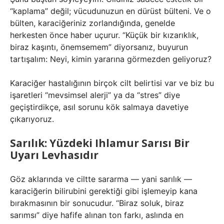
“kaplama” değil; vücudunuzun en dürüst bülteni. Ve o
bülten, karaciğeriniz zorlandığında, genelde
herkesten önce haber uçurur. “Küçük bir kızarıklık,
biraz kaşıntı, önemsemem” diyorsanız, buyurun
tartışalım: Neyi, kimin yararına görmezden geliyoruz?
Karaciğer hastalığının birçok cilt belirtisi var ve biz bu
işaretleri “mevsimsel alerji” ya da “stres” diye
geçiştirdikçe, asıl sorunu kök salmaya davetiye
çıkarıyoruz.
Sarılık: Yüzdeki Ihlamur Sarısı Bir
Uyarı Levhasıdır
Göz aklarında ve ciltte sararma — yani sarılık —
karaciğerin bilirubini gerektiği gibi işlemeyip kana
bırakmasının bir sonucudur. “Biraz soluk, biraz
sarımsı” diye hafife alınan ton farkı, aslında en