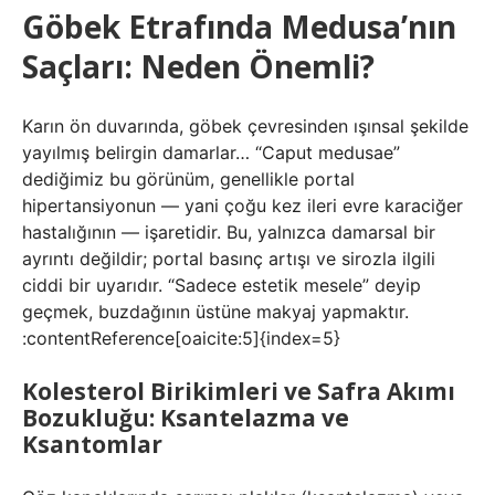
Göbek Etrafında Medusa’nın
Saçları: Neden Önemli?
Karın ön duvarında, göbek çevresinden ışınsal şekilde
yayılmış belirgin damarlar… “Caput medusae”
dediğimiz bu görünüm, genellikle portal
hipertansiyonun — yani çoğu kez ileri evre karaciğer
hastalığının — işaretidir. Bu, yalnızca damarsal bir
ayrıntı değildir; portal basınç artışı ve sirozla ilgili
ciddi bir uyarıdır. “Sadece estetik mesele” deyip
geçmek, buzdağının üstüne makyaj yapmaktır.
:contentReference[oaicite:5]{index=5}
Kolesterol Birikimleri ve Safra Akımı
Bozukluğu: Ksantelazma ve
Ksantomlar