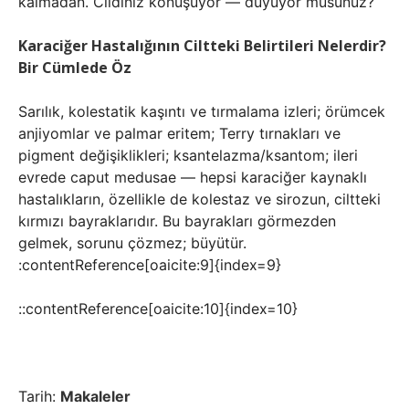
kalmadan. Cildiniz konuşuyor — duyuyor musunuz?
Karaciğer Hastalığının Ciltteki Belirtileri Nelerdir?
Bir Cümlede Öz
Sarılık, kolestatik kaşıntı ve tırmalama izleri; örümcek
anjiyomlar ve palmar eritem; Terry tırnakları ve
pigment değişiklikleri; ksantelazma/ksantom; ileri
evrede caput medusae — hepsi karaciğer kaynaklı
hastalıkların, özellikle de kolestaz ve sirozun, ciltteki
kırmızı bayraklarıdır. Bu bayrakları görmezden
gelmek, sorunu çözmez; büyütür.
:contentReference[oaicite:9]{index=9}
::contentReference[oaicite:10]{index=10}
Tarih:
Makaleler