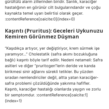
gürültülü alarm zillerinden biridir. Sarılık, karaciğer
hastalığının en görünür cilt bulgularındandır ve çoğu
kaynakta temel uyarı belirtisi olarak geçer.
:contentReference[oaicite:0]{index=0}
Kaşıntı (Pruritus): Geceleri Uykunuzu
Kemiren Görünmez Düşman
“Kaşıdıkça artıyor, yer değiştiriyor, krem sürmek işe
yaramıyor…” Cholestatik (safra akımı bozukluğuna
bağlı) kaşıntı böyle tarif edilir. Nedeni netameli: Safra
asitleri ve diğer “pruritogen”lerin deride ve kanda
birikmesi sinir ağlarını sürekli tetikler. Bu yüzden
sıradan nemlendiriciler değil, altta yatan karaciğer-
safra problemi çözüldüğünde yakınma hafifler.
Kaşıntı, karaciğer hastalığı olanlarda yaygın ve zorlu
bir semptomdur. :contentReference[oaicite:1]
{index=1}