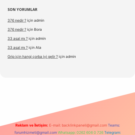
SON YORUMLAR
376 nedir ?
için
admin
376 nedir ?
için
Bora
33 asal mı ?
için
admin
33 asal mı ?
için
Ata
Grip için hangi çorba iyi gelir ?
için
admin
://www.hiltonbetx.org/
Reklam ve İletişim:
E-mail:
backlinkpaneli@gmail.com
Teams:
forumhizmeti@gmail.com
Whatsapp: 0262 606 0 726
Telegram: