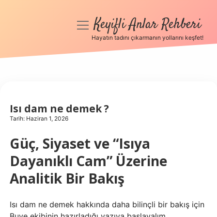
Keyifli Anlar Rehberi
menüyü
aç
Hayatın tadını çıkarmanın yollarını keşfet!
Anasayfa
Gizlilik Politikası
Yasal Uyarı
Isı dam ne demek ?
Tarih: Haziran 1, 2026
Hakkımızda
Güç, Siyaset ve “Isıya
Dayanıklı Cam” Üzerine
Analitik Bir Bakış
Isı dam ne demek hakkında daha bilinçli bir bakış için
Buve ekibinin hazırladığı yazıya başlayalım.