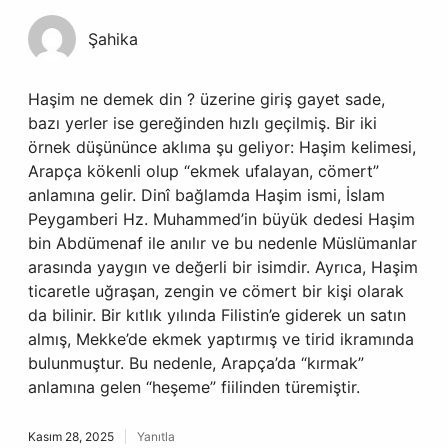
Şahika
Haşim ne demek din ? üzerine giriş gayet sade,
bazı yerler ise gereğinden hızlı geçilmiş. Bir iki
örnek düşününce aklıma şu geliyor: Haşim kelimesi,
Arapça kökenli olup “ekmek ufalayan, cömert”
anlamına gelir. Dinî bağlamda Haşim ismi, İslam
Peygamberi Hz. Muhammed’in büyük dedesi Haşim
bin Abdümenaf ile anılır ve bu nedenle Müslümanlar
arasında yaygın ve değerli bir isimdir. Ayrıca, Haşim
ticaretle uğraşan, zengin ve cömert bir kişi olarak
da bilinir. Bir kıtlık yılında Filistin’e giderek un satın
almış, Mekke’de ekmek yaptırmış ve tirid ikramında
bulunmuştur. Bu nedenle, Arapça’da “kırmak”
anlamına gelen “heşeme” fiilinden türemiştir.
Kasım 28, 2025
Yanıtla