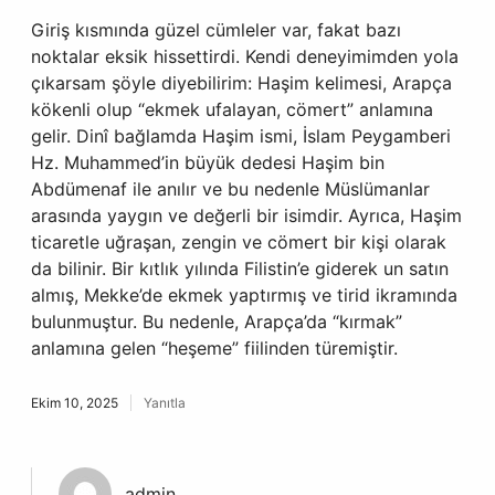
Giriş kısmında güzel cümleler var, fakat bazı
noktalar eksik hissettirdi. Kendi deneyimimden yola
çıkarsam şöyle diyebilirim: Haşim kelimesi, Arapça
kökenli olup “ekmek ufalayan, cömert” anlamına
gelir. Dinî bağlamda Haşim ismi, İslam Peygamberi
Hz. Muhammed’in büyük dedesi Haşim bin
Abdümenaf ile anılır ve bu nedenle Müslümanlar
arasında yaygın ve değerli bir isimdir. Ayrıca, Haşim
ticaretle uğraşan, zengin ve cömert bir kişi olarak
da bilinir. Bir kıtlık yılında Filistin’e giderek un satın
almış, Mekke’de ekmek yaptırmış ve tirid ikramında
bulunmuştur. Bu nedenle, Arapça’da “kırmak”
anlamına gelen “heşeme” fiilinden türemiştir.
Ekim 10, 2025
Yanıtla
admin