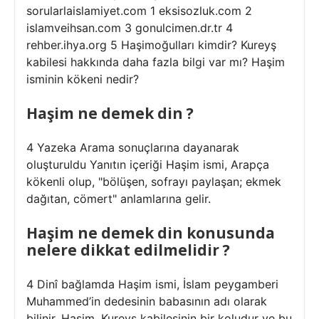
sorularlaislamiyet.com 1 eksisozluk.com 2
islamveihsan.com 3 gonulcimen.dr.tr 4
rehber.ihya.org 5 Haşimoğulları kimdir? Kureyş
kabilesi hakkında daha fazla bilgi var mı? Haşim
isminin kökeni nedir?
Haşim ne demek din ?
4 Yazeka Arama sonuçlarına dayanarak
oluşturuldu Yanıtın içeriği Haşim ismi, Arapça
kökenli olup, "bölüşen, sofrayı paylaşan; ekmek
dağıtan, cömert" anlamlarına gelir.
Haşim ne demek din konusunda
nelere dikkat edilmelidir ?
4 Dinî bağlamda Haşim ismi, İslam peygamberi
Muhammed’in dedesinin babasının adı olarak
bilinir. Haşim, Kureyş kabilesinin bir koludur ve bu