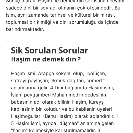
Sonuç olarak, Haşim ne demek din sorusunun cevabı,
sadece dini bir soy adı olmanın çok ötesindedir. Bu
isim, aynı zamanda tarihsel ve kültürel bir mirası,
toplumsal bir kimliği ve dini sorumluluğu da içinde
barındırmaktadır.
Sik Sorulan Sorular
Haşim ne demek din ?
Haşim ismi, Arapça kökenli olup, "bölüşen,
sofrayı paylaşan; ekmek dağıtan, cömert"
anlamlarına gelir. 4 Dinî bağlamda Haşim ismi,
İslam peygamberi Muhammed’in dedesinin
babasının adı olarak bilinir. Haşim, Kureyş
kabilesinin bir koludur ve bu kabilenin üyeleri
Haşimoğulları (Benu Haşim) olarak adlandırılır. 1
5 Haşim ismi, ayrıca "düşman" anlamına gelen
"hasım" kelimesiyle karıştırılmamalıdır. 3