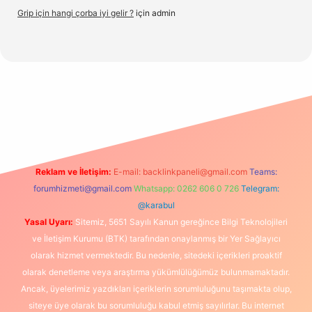
Grip için hangi çorba iyi gelir ?
için
admin
betx.org/
Reklam ve İletişim:
E-mail:
backlinkpaneli@gmail.com
Teams:
forumhizmeti@gmail.com
Whatsapp: 0262 606 0 726
Telegram:
@karabul
Yasal Uyarı:
Sitemiz, 5651 Sayılı Kanun gereğince Bilgi Teknolojileri
ve İletişim Kurumu (BTK) tarafından onaylanmış bir Yer Sağlayıcı
olarak hizmet vermektedir. Bu nedenle, sitedeki içerikleri proaktif
olarak denetleme veya araştırma yükümlülüğümüz bulunmamaktadır.
Ancak, üyelerimiz yazdıkları içeriklerin sorumluluğunu taşımakta olup,
siteye üye olarak bu sorumluluğu kabul etmiş sayılırlar. Bu internet