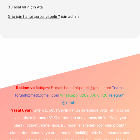
33 asal mı ?
için
Ata
Grip için hangi çorba iyi gelir ?
için
admin
iltonbetx.org/
Reklam ve İletişim:
E-mail:
backlinkpaneli@gmail.com
Teams:
forumhizmeti@gmail.com
Whatsapp: 0262 606 0 726
Telegram:
@karabul
Yasal Uyarı:
Sitemiz, 5651 Sayılı Kanun gereğince Bilgi Teknolojileri
ve İletişim Kurumu (BTK) tarafından onaylanmış bir Yer Sağlayıcı
olarak hizmet vermektedir. Bu nedenle, sitedeki içerikleri proaktif
olarak denetleme veya araştırma yükümlülüğümüz bulunmamaktadır.