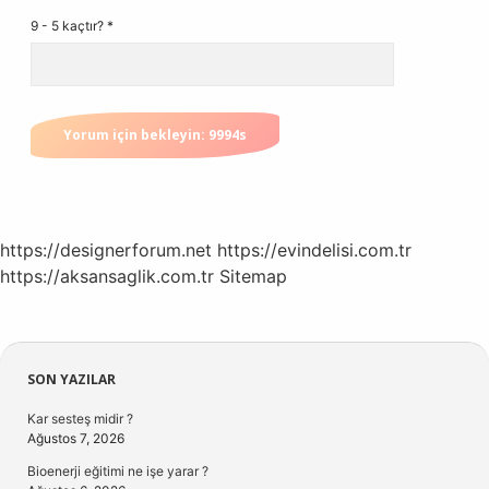
9 - 5 kaçtır?
*
https://designerforum.net
https://evindelisi.com.tr
https://aksansaglik.com.tr
Sitemap
Sidebar
SON YAZILAR
Kar sesteş midir ?
Ağustos 7, 2026
Bioenerji eğitimi ne işe yarar ?