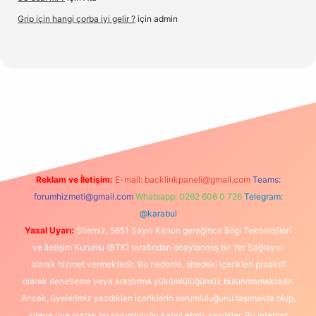
Grip için hangi çorba iyi gelir ?
için
admin
www.hiltonbetx.org/
Reklam ve İletişim:
E-mail:
backlinkpaneli@gmail.com
Teams:
forumhizmeti@gmail.com
Whatsapp: 0262 606 0 726
Telegram:
@karabul
Yasal Uyarı:
Sitemiz, 5651 Sayılı Kanun gereğince Bilgi Teknolojileri
ve İletişim Kurumu (BTK) tarafından onaylanmış bir Yer Sağlayıcı
olarak hizmet vermektedir. Bu nedenle, sitedeki içerikleri proaktif
olarak denetleme veya araştırma yükümlülüğümüz bulunmamaktadır.
Ancak, üyelerimiz yazdıkları içeriklerin sorumluluğunu taşımakta olup,
siteye üye olarak bu sorumluluğu kabul etmiş sayılırlar. Bu internet