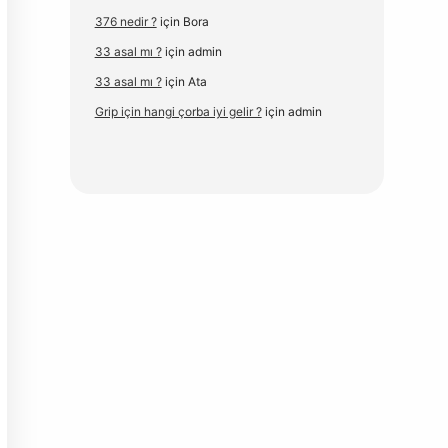
376 nedir ?
için
Bora
33 asal mı ?
için
admin
33 asal mı ?
için
Ata
Grip için hangi çorba iyi gelir ?
için
admin