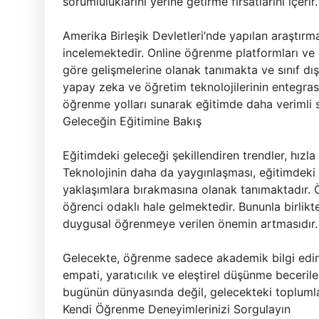
sorumluluklarını yerine getirme fırsatlarını içerir.
Amerika Birleşik Devletleri’nde yapılan araştırmal
incelemektedir. Online öğrenme platformları ve d
göre gelişmelerine olanak tanımakta ve sınıf dı
yapay zeka ve öğretim teknolojilerinin entegrasyo
öğrenme yolları sunarak eğitimde daha verimli s
Geleceğin Eğitimine Bakış
Eğitimdeki geleceği şekillendiren trendler, hızla
Teknolojinin daha da yaygınlaşması, eğitimdeki 
yaklaşımlara bırakmasına olanak tanımaktadır. Öğ
öğrenci odaklı hale gelmektedir. Bununla birlikt
duygusal öğrenmeye verilen önemin artmasıdır.
Gelecekte, öğrenme sadece akademik bilgi edin
empati, yaratıcılık ve eleştirel düşünme becerile
bugünün dünyasında değil, gelecekteki toplumlarda
Kendi Öğrenme Deneyimlerinizi Sorgulayın