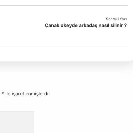
Sonraki Yazı
e
Çanak okeyde arkadaş nasıl silinir ?
r
*
ile işaretlenmişlerdir