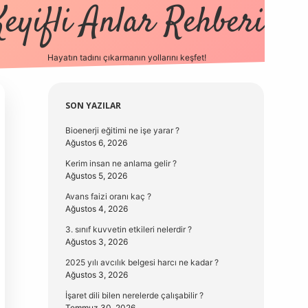
Keyifli Anlar Rehberi
Hayatın tadını çıkarmanın yollarını keşfet!
https://www
Sidebar
SON YAZILAR
Bioenerji eğitimi ne işe yarar ?
Ağustos 6, 2026
Kerim insan ne anlama gelir ?
Ağustos 5, 2026
Avans faizi oranı kaç ?
Ağustos 4, 2026
3. sınıf kuvvetin etkileri nelerdir ?
Ağustos 3, 2026
2025 yılı avcılık belgesi harcı ne kadar ?
Ağustos 3, 2026
İşaret dili bilen nerelerde çalışabilir ?
Temmuz 30, 2026