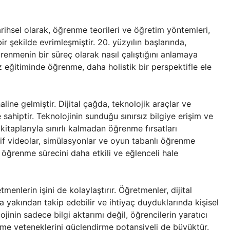
arihsel olarak, öğrenme teorileri ve öğretim yöntemleri,
bir şekilde evrimleşmiştir. 20. yüzyılın başlarında,
 öğrenmenin bir süreç olarak nasıl çalıştığını anlamaya
 eğitiminde öğrenme, daha holistik bir perspektifle ele
ine gelmiştir. Dijital çağda, teknolojik araçlar ve
sahiptir. Teknolojinin sunduğu sınırsız bilgiye erişim ve
 kitaplarıyla sınırlı kalmadan öğrenme fırsatları
tif videolar, simülasyonlar ve oyun tabanlı öğrenme
k öğrenme sürecini daha etkili ve eğlenceli hale
enlerin işini de kolaylaştırır. Öğretmenler, dijital
a yakından takip edebilir ve ihtiyaç duyduklarında kişisel
lojinin sadece bilgi aktarımı değil, öğrencilerin yaratıcı
me yeteneklerini güçlendirme potansiyeli de büyüktür.