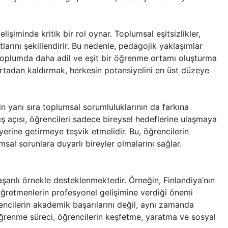
lişiminde kritik bir rol oynar. Toplumsal eşitsizlikler,
larını şekillendirir. Bu nedenle, pedagojik yaklaşımlar
 toplumda daha adil ve eşit bir öğrenme ortamı oluşturma
 ortadan kaldırmak, herkesin potansiyelini en üst düzeye
in yanı sıra toplumsal sorumluluklarının da farkına
ş açısı, öğrencileri sadece bireysel hedeflerine ulaşmaya
erine getirmeye teşvik etmelidir. Bu, öğrencilerin
msal sorunlara duyarlı bireyler olmalarını sağlar.
rılı örnekle desteklenmektedir. Örneğin, Finlandiya’nın
ğretmenlerin profesyonel gelişimine verdiği önemi
encilerin akademik başarılarını değil, aynı zamanda
Öğrenme süreci, öğrencilerin keşfetme, yaratma ve sosyal