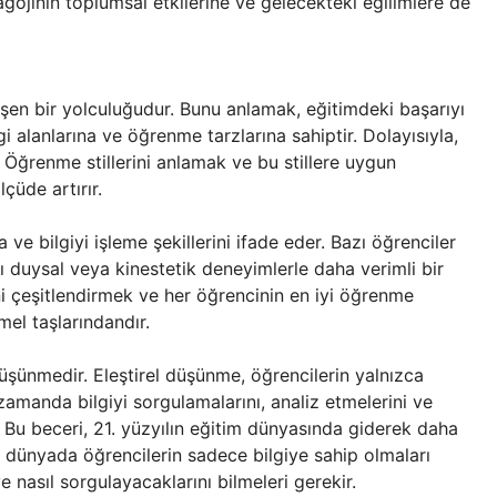
ojinin toplumsal etkilerine ve gelecekteki eğilimlere de
işen bir yolculuğudur. Bunu anlamak, eğitimdeki başarıyı
lgi alanlarına ve öğrenme tarzlarına sahiptir. Dolayısıyla,
r. Öğrenme stillerini anlamak ve bu stillere uygun
çüde artırır.
a ve bilgiyi işleme şekillerini ifade eder. Bazı öğrenciler
rı duysal veya kinestetik deneyimlerle daha verimli bir
i çeşitlendirmek ve her öğrencinin en iyi öğrenme
mel taşlarındandır.
 düşünme
dir. Eleştirel düşünme, öğrencilerin yalnızca
amanda bilgiyi sorgulamalarını, analiz etmelerini ve
r. Bu beceri, 21. yüzyılın eğitim dünyasında giderek daha
 dünyada öğrencilerin sadece bilgiye sahip olmaları
 ve nasıl sorgulayacaklarını bilmeleri gerekir.