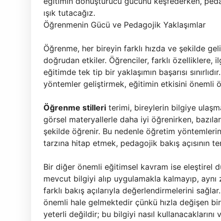
eğitimin dönüştürücü gücünü keşfederken, pedag
ışık tutacağız.
Öğrenmenin Gücü ve Pedagojik Yaklaşımlar
Öğrenme, her bireyin farklı hızda ve şekilde gel
doğrudan etkiler. Öğrenciler, farklı özelliklere, i
eğitimde tek tip bir yaklaşımın başarısı sınırlıdı
yöntemler geliştirmek, eğitimin etkisini önemli öl
Öğrenme stilleri
terimi, bireylerin bilgiye ulaşm
görsel materyallerle daha iyi öğrenirken, bazıla
şekilde öğrenir. Bu nedenle öğretim yöntemlerin
tarzına hitap etmek, pedagojik bakış açısının te
Bir diğer önemli eğitimsel kavram ise
eleştirel
mevcut bilgiyi alıp uygulamakla kalmayıp, aynı z
farklı bakış açılarıyla değerlendirmelerini sağla
önemli hale gelmektedir çünkü hızla değişen bir
yeterli değildir; bu bilgiyi nasıl kullanacaklarını