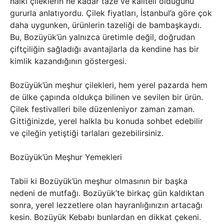
halkı çileklerin ne kadar taze ve kaliteli olduğunu
gururla anlatıyordu. Çilek fiyatları, İstanbul’a göre çok
daha uygunken, ürünlerin tazeliği de bambaşkaydı.
Bu, Bozüyük’ün yalnızca üretimle değil, doğrudan
çiftçiliğin sağladığı avantajlarla da kendine has bir
kimlik kazandığının göstergesi.
Bozüyük’ün meşhur çilekleri, hem yerel pazarda hem
de ülke çapında oldukça bilinen ve sevilen bir ürün.
Çilek festivalleri bile düzenleniyor zaman zaman.
Gittiğinizde, yerel halkla bu konuda sohbet edebilir
ve çileğin yetiştiği tarlaları gezebilirsiniz.
Bozüyük’ün Meşhur Yemekleri
Tabii ki Bozüyük’ün meşhur olmasının bir başka
nedeni de mutfağı. Bozüyük’te birkaç gün kaldıktan
sonra, yerel lezzetlere olan hayranlığınızın artacağı
kesin. Bozüyük Kebabı bunlardan en dikkat çekeni.