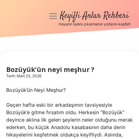
Keyifli Anlar Rehberi
menüyü
aç
Hayatın tadını çıkarmanın yollarını keşfet!
Anasayfa
Gizlilik Politikası
Yasal Uyarı
Bozüyük’ün neyi meşhur ?
Tarih: Mart 23, 2026
Hakkımızda
Bozüyük’ün Neyi Meşhur?
Geçen hafta eski bir arkadaşımın tavsiyesiyle
Bozüyük’e gitme fırsatım oldu. Herkesin “Bozüyük”
deyince aklına ilk gelen şeylerin neler olduğunu merak
ederken, bu küçük Anadolu kasabasının daha derin
hikayelerini keşfetmek oldukça keyifliydi. Aslında,