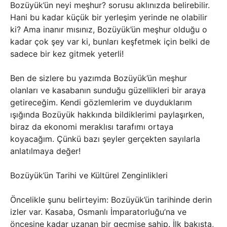
Bozüyük’ün neyi meşhur? sorusu aklınızda belirebilir.
Hani bu kadar küçük bir yerleşim yerinde ne olabilir
ki? Ama inanır mısınız, Bozüyük’ün meşhur olduğu o
kadar çok şey var ki, bunları keşfetmek için belki de
sadece bir kez gitmek yeterli!
Ben de sizlere bu yazımda Bozüyük’ün meşhur
olanları ve kasabanın sunduğu güzellikleri bir araya
getireceğim. Kendi gözlemlerim ve duyduklarım
ışığında Bozüyük hakkında bildiklerimi paylaşırken,
biraz da ekonomi meraklısı tarafımı ortaya
koyacağım. Çünkü bazı şeyler gerçekten sayılarla
anlatılmaya değer!
Bozüyük’ün Tarihi ve Kültürel Zenginlikleri
Öncelikle şunu belirteyim: Bozüyük’ün tarihinde derin
izler var. Kasaba, Osmanlı İmparatorluğu’na ve
öncesine kadar uzanan bir geçmişe sahip. İlk bakışta,