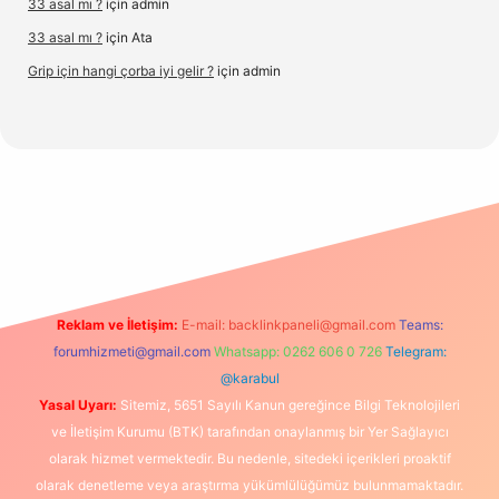
33 asal mı ?
için
admin
33 asal mı ?
için
Ata
Grip için hangi çorba iyi gelir ?
için
admin
//www.hiltonbetx.org/
Reklam ve İletişim:
E-mail:
backlinkpaneli@gmail.com
Teams:
forumhizmeti@gmail.com
Whatsapp: 0262 606 0 726
Telegram:
@karabul
Yasal Uyarı:
Sitemiz, 5651 Sayılı Kanun gereğince Bilgi Teknolojileri
ve İletişim Kurumu (BTK) tarafından onaylanmış bir Yer Sağlayıcı
olarak hizmet vermektedir. Bu nedenle, sitedeki içerikleri proaktif
olarak denetleme veya araştırma yükümlülüğümüz bulunmamaktadır.