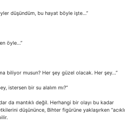
şeyler düşündüm, bu hayat böyle işte…”
den öyle…”
Ama biliyor musun? Her şey güzel olacak. Her şey…”
ey, istersen bir su alalım mı?”
r da mantıklı değil. Herhangi bir olayı bu kadar
kilerini düşününce, Bihter figürüne yaklaşırken “acıklı
lir.