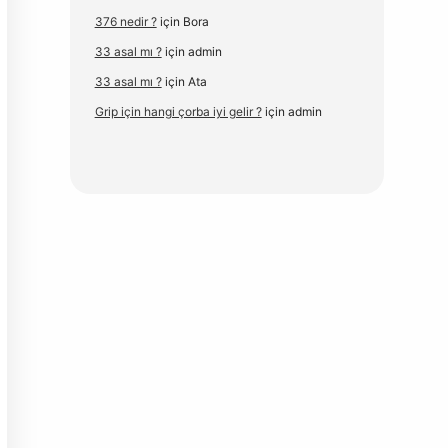
376 nedir ?
için
Bora
33 asal mı ?
için
admin
33 asal mı ?
için
Ata
Grip için hangi çorba iyi gelir ?
için
admin