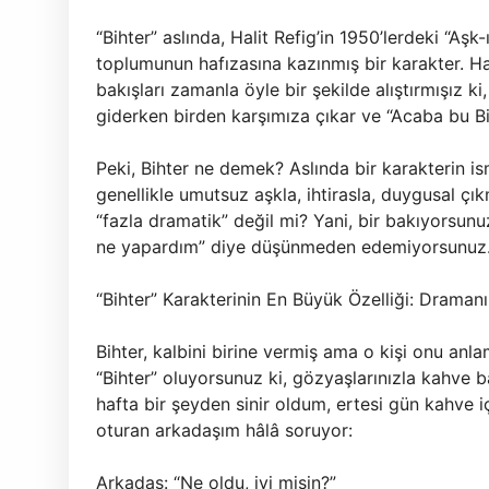
“Bihter” aslında, Halit Refig’in 1950’lerdeki “A
toplumunun hafızasına kazınmış bir karakter. Han
bakışları zamanla öyle bir şekilde alıştırmışız 
giderken birden karşımıza çıkar ve “Acaba bu Bih
Peki, Bihter ne demek? Aslında bir karakterin 
genellikle umutsuz aşkla, ihtirasla, duygusal çıkm
“fazla dramatik” değil mi? Yani, bir bakıyorsun
ne yapardım” diye düşünmeden edemiyorsunuz
“Bihter” Karakterinin En Büyük Özelliği: Draman
Bihter, kalbini birine vermiş ama o kişi onu anl
“Bihter” oluyorsunuz ki, gözyaşlarınızla kahve b
hafta bir şeyden sinir oldum, ertesi gün kahve
oturan arkadaşım hâlâ soruyor:
Arkadaş: “Ne oldu, iyi misin?”