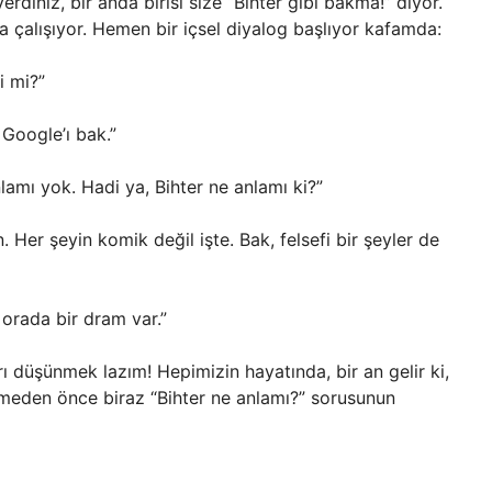
verdiniz, bir anda birisi size “Bihter gibi bakma!” diyor.
 çalışıyor. Hemen bir içsel diyalog başlıyor kafamda:
i mi?”
 Google’ı bak.”
lamı yok. Hadi ya, Bihter ne anlamı ki?”
 Her şeyin komik değil işte. Bak, felsefi bir şeyler de
, orada bir dram var.”
rı düşünmek lazım! Hepimizin hayatında, bir an gelir ki,
irmeden önce biraz “Bihter ne anlamı?” sorusunun