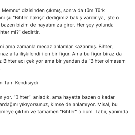
şk-ı Memnu” dizisinden çıkmış, sonra da tüm Türk
i şu “Bihter bakışı” dediğimiz bakış vardır ya, işte o
ki, bazen bizim de hayatımıza girer. Her şey yolunda
ter mi?” dedirtir.
ismi ama zamanla mecaz anlamlar kazanmış. Bihter,
azlarla ilişkilendirilen bir figür. Ama bu figür biraz da
uz Bihter acı çekiyor ama bir yandan da “Bihter olmasam
.
ın Tam Kendisiydi
amıyor. “Bihter”i anladık, ama hayatta bazen o kadar
ardağını yıkıyorsunuz, kimse de anlamıyor. Misal, bu
 içmeye çıktım ve tamamen “Bihter” oldum. Tabii, yanımda