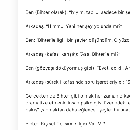
Ben (Bihter olarak): “İyiyim, tabii… sadece bir 
Arkadaş: “Hımm… Yani her şey yolunda mı?”
Ben: “Bihter’le ilgili bir şeyler düşündüm. O yüz
Arkadaş (kafası karışık): “Aaa, Bihter’le mi?”
Ben (gözyaşı döküyormuş gibi): “Evet, acıklı. 
Arkadaş (sürekli kafasında soru işaretleriyle): “Ş
Gerçekten de Bihter gibi olmak her zaman o kada
dramatize etmenin insan psikolojisi üzerindeki et
bakış” yapmaktan daha eğlenceli şeyler bulunabi
Bihter: Kişisel Gelişimle İlgisi Var Mı?