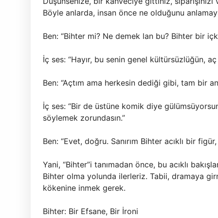
Düşünsenize, bir kahveciye gittiniz, siparişinizi 
Böyle anlarda, insan önce ne olduğunu anlamaya
Ben: “Bihter mi? Ne demek lan bu? Bihter bir içk
İç ses: “Hayır, bu senin genel kültürsüzlüğün, aç
Ben: “Açtım ama herkesin dediği gibi, tam bir an
İç ses: “Bir de üstüne komik diye gülümsüyorsun.
söylemek zorundasın.”
Ben: “Evet, doğru. Sanırım Bihter acıklı bir figür
Yani, “Bihter”i tanımadan önce, bu acıklı bakışla
Bihter olma yolunda ilerleriz. Tabii, dramaya g
kökenine inmek gerek.
Bihter: Bir Efsane, Bir İroni