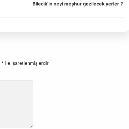
Bilecik’in neyi meşhur gezilecek yerler ?
r
*
ile işaretlenmişlerdir