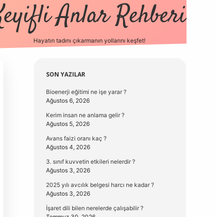
Keyifli Anlar Rehberi
Hayatın tadını çıkarmanın yollarını keşfet!
https://ww
Sidebar
SON YAZILAR
Bioenerji eğitimi ne işe yarar ?
Ağustos 6, 2026
Kerim insan ne anlama gelir ?
Ağustos 5, 2026
Avans faizi oranı kaç ?
Ağustos 4, 2026
3. sınıf kuvvetin etkileri nelerdir ?
Ağustos 3, 2026
2025 yılı avcılık belgesi harcı ne kadar ?
Ağustos 3, 2026
İşaret dili bilen nerelerde çalışabilir ?
Temmuz 30, 2026