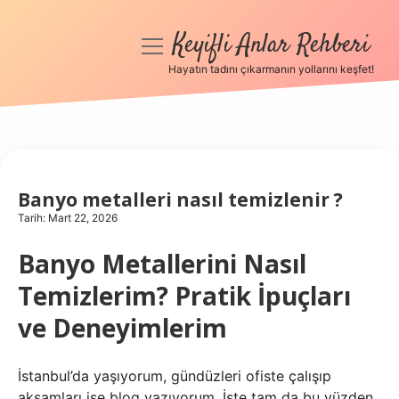
Keyifli Anlar Rehberi
menüyü
aç
Hayatın tadını çıkarmanın yollarını keşfet!
Anasayfa
Gizlilik Politikası
Yasal Uyarı
Banyo metalleri nasıl temizlenir ?
Tarih: Mart 22, 2026
Hakkımızda
Banyo Metallerini Nasıl
Temizlerim? Pratik İpuçları
ve Deneyimlerim
İstanbul’da yaşıyorum, gündüzleri ofiste çalışıp
akşamları ise blog yazıyorum. İşte tam da bu yüzden