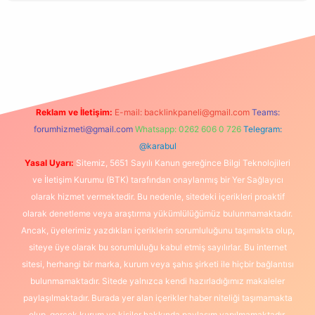
x.org/
Reklam ve İletişim:
E-mail:
backlinkpaneli@gmail.com
Teams:
forumhizmeti@gmail.com
Whatsapp: 0262 606 0 726
Telegram:
@karabul
Yasal Uyarı:
Sitemiz, 5651 Sayılı Kanun gereğince Bilgi Teknolojileri
ve İletişim Kurumu (BTK) tarafından onaylanmış bir Yer Sağlayıcı
olarak hizmet vermektedir. Bu nedenle, sitedeki içerikleri proaktif
olarak denetleme veya araştırma yükümlülüğümüz bulunmamaktadır.
Ancak, üyelerimiz yazdıkları içeriklerin sorumluluğunu taşımakta olup,
siteye üye olarak bu sorumluluğu kabul etmiş sayılırlar. Bu internet
sitesi, herhangi bir marka, kurum veya şahıs şirketi ile hiçbir bağlantısı
bulunmamaktadır. Sitede yalnızca kendi hazırladığımız makaleler
paylaşılmaktadır. Burada yer alan içerikler haber niteliği taşımamakta
olup, gerçek kurum ve kişiler hakkında paylaşım yapılmamaktadır.