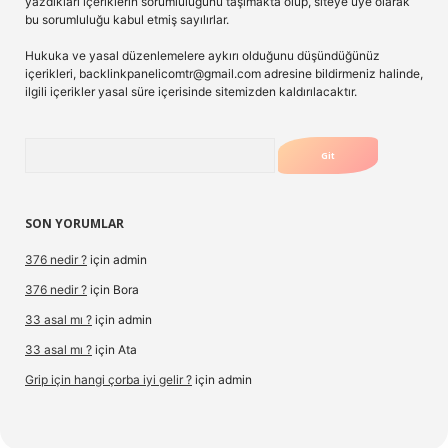
yazdıkları içeriklerin sorumluluğunu taşımakta olup, siteye üye olarak
bu sorumluluğu kabul etmiş sayılırlar.
Hukuka ve yasal düzenlemelere aykırı olduğunu düşündüğünüz
içerikleri,
backlinkpanelicomtr@gmail.com
adresine bildirmeniz halinde,
ilgili içerikler yasal süre içerisinde sitemizden kaldırılacaktır.
Arama
SON YORUMLAR
376 nedir ?
için
admin
376 nedir ?
için
Bora
33 asal mı ?
için
admin
33 asal mı ?
için
Ata
Grip için hangi çorba iyi gelir ?
için
admin