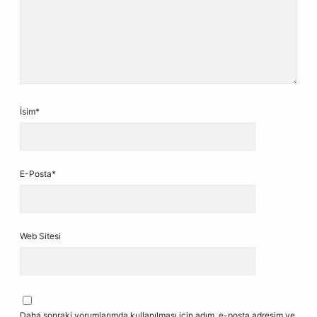
İsim*
E-Posta*
Web Sitesi
Daha sonraki yorumlarımda kullanılması için adım, e-posta adresim ve