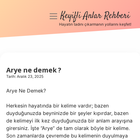
Keyifli Anlar Rehberi
menüyü
aç
Hayatın tadını çıkarmanın yollarını keşfet!
Anasayfa
Gizlilik Politikası
Yasal Uyarı
Arye ne demek ?
Tarih: Aralık 23, 2025
Hakkımızda
Arye Ne Demek?
Herkesin hayatında bir kelime vardır; bazen
duyduğunuzda beyninizde bir şeyler kıpırdar, bazen
de kelimeyi ilk kez duyduğunuzda bir anlam arayışına
girersiniz. İşte “Arye” de tam olarak böyle bir kelime.
Son zamanlarda çevremde bu kelimenin duyulmaya