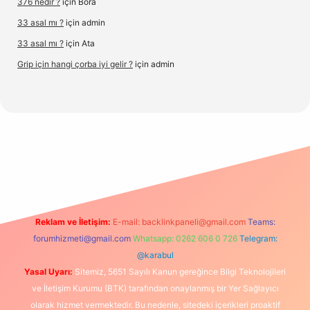
376 nedir ?
için
Bora
33 asal mı ?
için
admin
33 asal mı ?
için
Ata
Grip için hangi çorba iyi gelir ?
için
admin
.hiltonbetx.org/
Reklam ve İletişim:
E-mail:
backlinkpaneli@gmail.com
Teams:
forumhizmeti@gmail.com
Whatsapp: 0262 606 0 726
Telegram:
@karabul
Yasal Uyarı:
Sitemiz, 5651 Sayılı Kanun gereğince Bilgi Teknolojileri
ve İletişim Kurumu (BTK) tarafından onaylanmış bir Yer Sağlayıcı
olarak hizmet vermektedir. Bu nedenle, sitedeki içerikleri proaktif