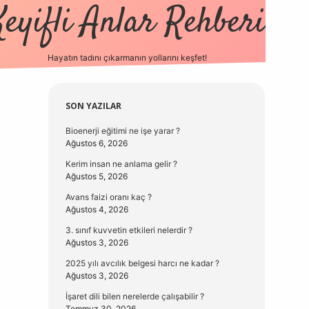
Keyifli Anlar Rehberi
Hayatın tadını çıkarmanın yollarını keşfet!
https://www.hiltonbetx.org/
Sidebar
SON YAZILAR
Bioenerji eğitimi ne işe yarar ?
Ağustos 6, 2026
Kerim insan ne anlama gelir ?
Ağustos 5, 2026
Avans faizi oranı kaç ?
Ağustos 4, 2026
3. sınıf kuvvetin etkileri nelerdir ?
Ağustos 3, 2026
2025 yılı avcılık belgesi harcı ne kadar ?
Ağustos 3, 2026
İşaret dili bilen nerelerde çalışabilir ?
Temmuz 30, 2026