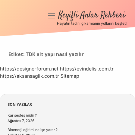
Keyifli Anlar Rehberi
menüyü
aç
Hayatın tadını çıkarmanın yollarını keşfet!
Anasayfa
Gizlilik Politikası
Etiket:
TDK alt yapı nasıl yazılır
Yasal Uyarı
https://designerforum.net
https://evindelisi.com.tr
https://aksansaglik.com.tr
Hakkımızda
Sitemap
Sidebar
SON YAZILAR
Kar sesteş midir ?
Ağustos 7, 2026
Bioenerji eğitimi ne işe yarar ?