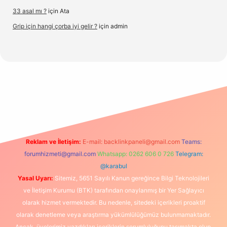
33 asal mı ?
için
Ata
Grip için hangi çorba iyi gelir ?
için
admin
.org/
Reklam ve İletişim:
E-mail:
backlinkpaneli@gmail.com
Teams:
forumhizmeti@gmail.com
Whatsapp: 0262 606 0 726
Telegram:
@karabul
Yasal Uyarı:
Sitemiz, 5651 Sayılı Kanun gereğince Bilgi Teknolojileri
ve İletişim Kurumu (BTK) tarafından onaylanmış bir Yer Sağlayıcı
olarak hizmet vermektedir. Bu nedenle, sitedeki içerikleri proaktif
olarak denetleme veya araştırma yükümlülüğümüz bulunmamaktadır.
Ancak, üyelerimiz yazdıkları içeriklerin sorumluluğunu taşımakta olup,