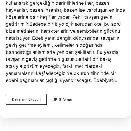
kullanarak gerçekliğin derinliklerine iner, bazen
hayvanlar, bazen insanlar, bazen ise varoluşun en ince
köşelerine dair keşifler yapar. Peki, tavşan geviş
getirir mi? Sadece bir biyolojik sorudan öte, bu soru
bize metinlerin, karakterlerin ve sembollerin gücünü
hatırlatıyor. Edebiyatın zengin dünyasında, tavşanın
geviş getirme eylemi, kelimelerin doğasında
barındırdığı anlamlarla yeniden şekillenir. Bu yazıda,
tavşanın geviş getirme olgusunu edebi bir bakış
açısıyla çözümleyeceğiz, farklı metinlerdeki
yansımalarını keşfedeceğiz ve okurun zihninde bir
edebi çağrışımlar çığlığı uyandıracağız. Edebiyat…
Tavşan
Devamını okuyun
8 Yorum
geviş
getirir
mi
?