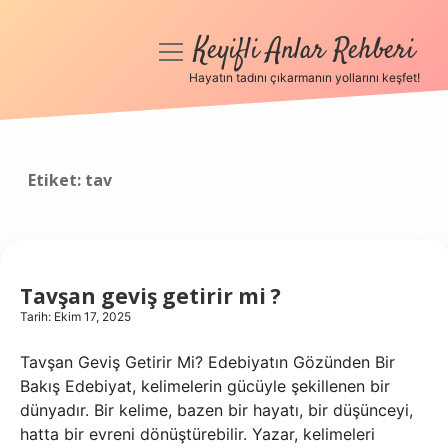
Keyifli Anlar Rehberi
menüyü
aç
Hayatın tadını çıkarmanın yollarını keşfet!
Anasayfa
Gizlilik Politikası
Etiket:
tav
Yasal Uyarı
Hakkımızda
Tavşan geviş getirir mi ?
Tarih: Ekim 17, 2025
Tavşan Geviş Getirir Mi? Edebiyatın Gözünden Bir
Bakış Edebiyat, kelimelerin gücüyle şekillenen bir
dünyadır. Bir kelime, bazen bir hayatı, bir düşünceyi,
hatta bir evreni dönüştürebilir. Yazar, kelimeleri