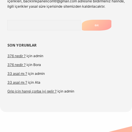
içerikleri,
backlinkpanelicomtr@gmail.com
adresine bildirmeniz halinde,
ilgili içerikler yasal süre içerisinde sitemizden kaldırılacaktır.
Arama
SON YORUMLAR
376 nedir ?
için
admin
376 nedir ?
için
Bora
33 asal mı ?
için
admin
33 asal mı ?
için
Ata
Grip için hangi çorba iyi gelir ?
için
admin
rg/