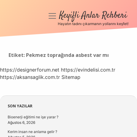
Keyifli Anlar Rehberi
menüyü
aç
Hayatın tadını çıkarmanın yollarını keşfet!
Anasayfa
Gizlilik Politikası
Etiket:
Pekmez toprağında asbest var mı
Yasal Uyarı
https://designerforum.net
https://evindelisi.com.tr
https://aksansaglik.com.tr
Hakkımızda
Sitemap
Sidebar
SON YAZILAR
Bioenerji eğitimi ne işe yarar ?
Ağustos 6, 2026
Kerim insan ne anlama gelir ?