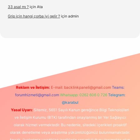
33 asal mı ?
için
Ata
Grip için hangi çorba iyi gelir ?
için
admin
x.org/
Reklam ve İletişim:
E-mail:
backlinkpaneli@gmail.com
Teams:
forumhizmeti@gmail.com
Whatsapp: 0262 606 0 726
Telegram:
@karabul
Yasal Uyarı:
Sitemiz, 5651 Sayılı Kanun gereğince Bilgi Teknolojileri
ve İletişim Kurumu (BTK) tarafından onaylanmış bir Yer Sağlayıcı
olarak hizmet vermektedir. Bu nedenle, sitedeki içerikleri proaktif
olarak denetleme veya araştırma yükümlülüğümüz bulunmamaktadır.
Ancak, üyelerimiz yazdıkları içeriklerin sorumluluğunu taşımakta olup,