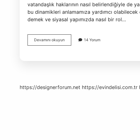
vatandaşlık haklarının nasıl belirlendiğiyle de y
bu dinamikleri anlamamıza yardımcı olabilecek ö
demek ve siyasal yapımızda nasıl bir rol…
Iç
Devamını okuyun
14 Yorum
yönerge
ne
demek
?
https://designerforum.net
https://evindelisi.com.tr