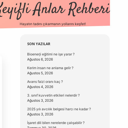
Keyifli Anlar Rehberi
Hayatın tadını çıkarmanın yollarını keşfet!
https://www.hiltonbetx.org/
Sidebar
SON YAZILAR
Bioenerji eğitimi ne işe yarar ?
Ağustos 6, 2026
Kerim insan ne anlama gelir ?
Ağustos 5, 2026
Avans faizi oranı kaç ?
Ağustos 4, 2026
3. sınıf kuvvetin etkileri nelerdir ?
Ağustos 3, 2026
2025 yılı avcılık belgesi harcı ne kadar ?
Ağustos 3, 2026
İşaret dili bilen nerelerde çalışabilir ?
Temmuz 30, 2026