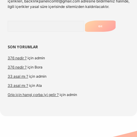
içerikleri,
backlinkpanelicomtr@gmail.com
adresine bildirmeniz halinde,
ilgili içerikler yasal süre içerisinde sitemizden kaldırılacaktır.
Arama
SON YORUMLAR
376 nedir ?
için
admin
376 nedir ?
için
Bora
33 asal mı ?
için
admin
33 asal mı ?
için
Ata
Grip için hangi çorba iyi gelir ?
için
admin