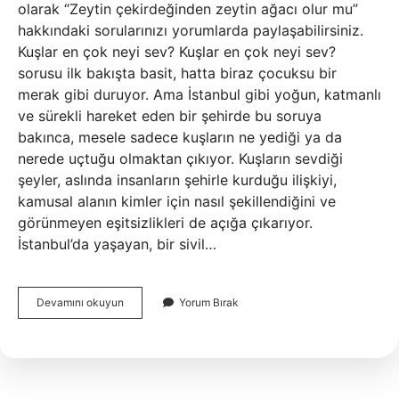
olarak “Zeytin çekirdeğinden zeytin ağacı olur mu”
hakkındaki sorularınızı yorumlarda paylaşabilirsiniz.
Kuşlar en çok neyi sev? Kuşlar en çok neyi sev?
sorusu ilk bakışta basit, hatta biraz çocuksu bir
merak gibi duruyor. Ama İstanbul gibi yoğun, katmanlı
ve sürekli hareket eden bir şehirde bu soruya
bakınca, mesele sadece kuşların ne yediği ya da
nerede uçtuğu olmaktan çıkıyor. Kuşların sevdiği
şeyler, aslında insanların şehirle kurduğu ilişkiyi,
kamusal alanın kimler için nasıl şekillendiğini ve
görünmeyen eşitsizlikleri de açığa çıkarıyor.
İstanbul’da yaşayan, bir sivil…
Zeytin
Devamını okuyun
Yorum Bırak
çekirdeğinden
zeytin
ağacı
olur
mu
?