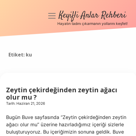
Keyifli Anlar Rehberi
menüyü
aç
Hayatın tadını çıkarmanın yollarını keşfet!
Anasayfa
Gizlilik Politikası
Etiket:
ku
Yasal Uyarı
Hakkımızda
Zeytin çekirdeğinden zeytin ağacı
olur mu ?
Tarih: Haziran 21, 2026
Bugün Buve sayfasında “Zeytin çekirdeğinden zeytin
ağacı olur mu” üzerine hazırladığımız içeriği sizlerle
buluşturuyoruz. Bu içeriğimizin sonuna geldik. Buve