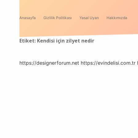
Anasayfa
Gizlilik Politikası
Yasal Uyarı
Hakkımızda
Etiket:
Kendisi için zilyet nedir
https://designerforum.net
https://evindelisi.com.tr