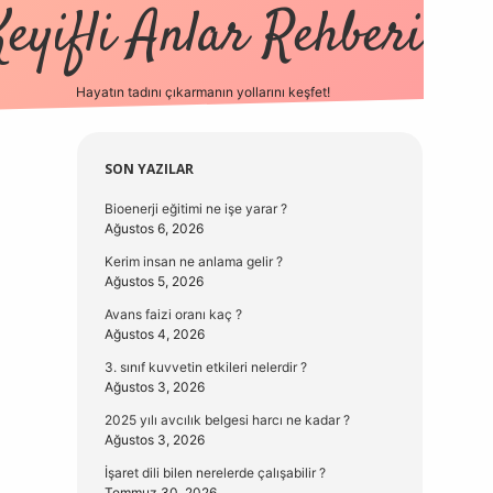
Keyifli Anlar Rehberi
Hayatın tadını çıkarmanın yollarını keşfet!
https://www.hiltonbetx.org/
Sidebar
SON YAZILAR
Bioenerji eğitimi ne işe yarar ?
Ağustos 6, 2026
Kerim insan ne anlama gelir ?
Ağustos 5, 2026
Avans faizi oranı kaç ?
Ağustos 4, 2026
3. sınıf kuvvetin etkileri nelerdir ?
Ağustos 3, 2026
2025 yılı avcılık belgesi harcı ne kadar ?
Ağustos 3, 2026
İşaret dili bilen nerelerde çalışabilir ?
Temmuz 30, 2026