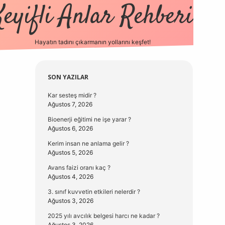
Keyifli Anlar Rehberi
Hayatın tadını çıkarmanın yollarını keşfet!
https://www.hiltonbetx.org/
Sidebar
SON YAZILAR
Kar sesteş midir ?
Ağustos 7, 2026
Bioenerji eğitimi ne işe yarar ?
Ağustos 6, 2026
Kerim insan ne anlama gelir ?
Ağustos 5, 2026
Avans faizi oranı kaç ?
Ağustos 4, 2026
3. sınıf kuvvetin etkileri nelerdir ?
Ağustos 3, 2026
2025 yılı avcılık belgesi harcı ne kadar ?
Ağustos 3, 2026