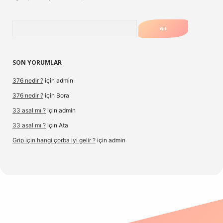
Arama
SON YORUMLAR
376 nedir ?
için
admin
376 nedir ?
için
Bora
33 asal mı ?
için
admin
33 asal mı ?
için
Ata
Grip için hangi çorba iyi gelir ?
için
admin
ttps://www.hiltonbetx.org/