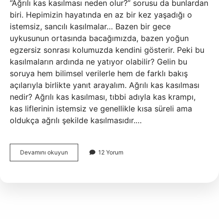
“Ağrılı kas kasılması neden olur?” sorusu da bunlardan
biri. Hepimizin hayatında en az bir kez yaşadığı o
istemsiz, sancılı kasılmalar… Bazen bir gece
uykusunun ortasında bacağımızda, bazen yoğun
egzersiz sonrası kolumuzda kendini gösterir. Peki bu
kasılmaların ardında ne yatıyor olabilir? Gelin bu
soruya hem bilimsel verilerle hem de farklı bakış
açılarıyla birlikte yanıt arayalım. Ağrılı kas kasılması
nedir? Ağrılı kas kasılması, tıbbi adıyla kas krampı,
kas liflerinin istemsiz ve genellikle kısa süreli ama
oldukça ağrılı şekilde kasılmasıdır.…
Ağrılı
Devamını okuyun
12 Yorum
kas
kasılması
ne
Eksikliği
?