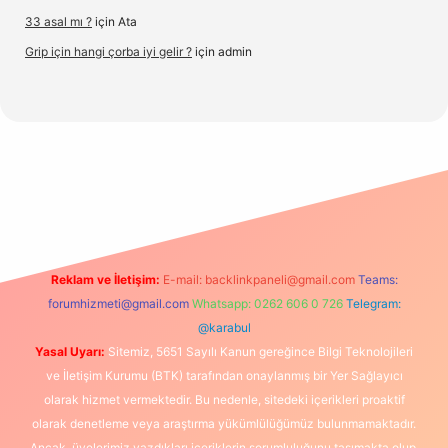
33 asal mı ?
için
Ata
Grip için hangi çorba iyi gelir ?
için
admin
x.org/
Reklam ve İletişim:
E-mail:
backlinkpaneli@gmail.com
Teams:
forumhizmeti@gmail.com
Whatsapp: 0262 606 0 726
Telegram:
@karabul
Yasal Uyarı:
Sitemiz, 5651 Sayılı Kanun gereğince Bilgi Teknolojileri
ve İletişim Kurumu (BTK) tarafından onaylanmış bir Yer Sağlayıcı
olarak hizmet vermektedir. Bu nedenle, sitedeki içerikleri proaktif
olarak denetleme veya araştırma yükümlülüğümüz bulunmamaktadır.
Ancak, üyelerimiz yazdıkları içeriklerin sorumluluğunu taşımakta olup,