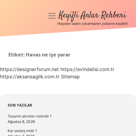
Keyifli Anlar Rehberi
menüyü
aç
Hayatın tadını çıkarmanın yollarını keşfet!
Anasayfa
Gizlilik Politikası
Etiket:
Havas ne işe yarar
Yasal Uyarı
https://designerforum.net
https://evindelisi.com.tr
https://aksansaglik.com.tr
Hakkımızda
Sitemap
Sidebar
SON YAZILAR
Tasarım akımları nelerdir ?
Ağustos 8, 2026
Kar sesteş midir ?