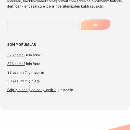
içerikleri,
backlinkpanelicomtr@gmail.com
adresine bildirmeniz halinde,
ilgili içerikler yasal süre içerisinde sitemizden kaldırılacaktır.
Arama
SON YORUMLAR
376 nedir ?
için
admin
376 nedir ?
için
Bora
33 asal mı ?
için
admin
33 asal mı ?
için
Ata
Grip için hangi çorba iyi gelir ?
için
admin
g/