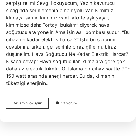
serpiştirelim! Sevgili okuyucum, Yazın kavurucu
sıcağında serinlemenin binbir yolu var. Kimimiz
klimaya sarılır, kimimiz vantilatörle aşk yaşar,
kimimizse daha “ortayı bulalım” diyerek hava
soğutuculara yönelir. Ama işin asıl bombası şudur: “Bu
cihaz ne kadar elektrik harcar?” İşte bu sorunun
cevabını ararken, gel seninle biraz gülelim, biraz
düşünelim. Hava Soğutucu Ne Kadar Elektrik Harcar?
Kısaca cevap: Hava soğutucular, klimalara göre çok
daha az elektrik tüketir. Ortalama bir cihaz saatte 90-
150 watt arasında enerji harcar. Bu da, klimanın
tükettiği enerjinin…
Hava
Devamını okuyun
10 Yorum
soğutucu
ne
kadar
elektrik
harcar
?