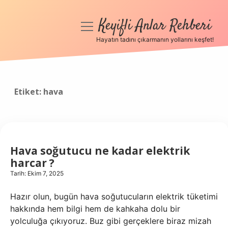
Keyifli Anlar Rehberi
menüyü
aç
Hayatın tadını çıkarmanın yollarını keşfet!
Anasayfa
Gizlilik Politikası
Etiket:
hava
Yasal Uyarı
Hakkımızda
Hava soğutucu ne kadar elektrik
harcar ?
Tarih: Ekim 7, 2025
Hazır olun, bugün hava soğutucuların elektrik tüketimi
hakkında hem bilgi hem de kahkaha dolu bir
yolculuğa çıkıyoruz. Buz gibi gerçeklere biraz mizah