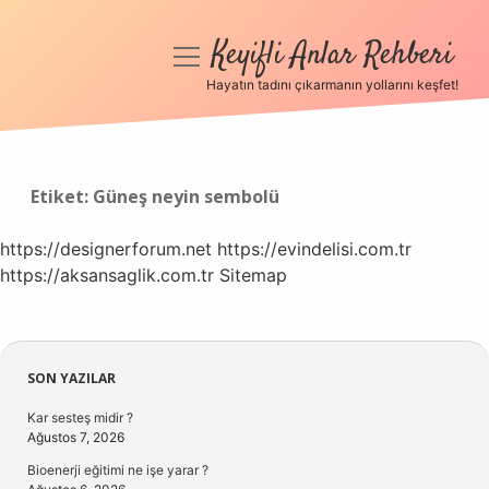
Keyifli Anlar Rehberi
menüyü
aç
Hayatın tadını çıkarmanın yollarını keşfet!
Anasayfa
Gizlilik Politikası
Etiket:
Güneş neyin sembolü
Yasal Uyarı
https://designerforum.net
https://evindelisi.com.tr
https://aksansaglik.com.tr
Hakkımızda
Sitemap
Sidebar
SON YAZILAR
Kar sesteş midir ?
Ağustos 7, 2026
Bioenerji eğitimi ne işe yarar ?