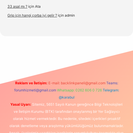
33 asal mı ?
için
Ata
Grip için hangi çorba iyi gelir ?
için
admin
org/
Reklam ve İletişim:
E-mail:
backlinkpaneli@gmail.com
Teams:
forumhizmeti@gmail.com
Whatsapp: 0262 606 0 726
Telegram:
@karabul
Yasal Uyarı:
Sitemiz, 5651 Sayılı Kanun gereğince Bilgi Teknolojileri
ve İletişim Kurumu (BTK) tarafından onaylanmış bir Yer Sağlayıcı
olarak hizmet vermektedir. Bu nedenle, sitedeki içerikleri proaktif
olarak denetleme veya araştırma yükümlülüğümüz bulunmamaktadır.
Ancak, üyelerimiz yazdıkları içeriklerin sorumluluğunu taşımakta olup,