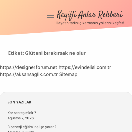
Keyifli Anlar Rehberi
menüyü
aç
Hayatın tadını çıkarmanın yollarını keşfet!
Anasayfa
Gizlilik Politikası
Etiket:
Glüteni bırakırsak ne olur
Yasal Uyarı
https://designerforum.net
https://evindelisi.com.tr
https://aksansaglik.com.tr
Hakkımızda
Sitemap
Sidebar
SON YAZILAR
Kar sesteş midir ?
Ağustos 7, 2026
Bioenerji eğitimi ne işe yarar ?