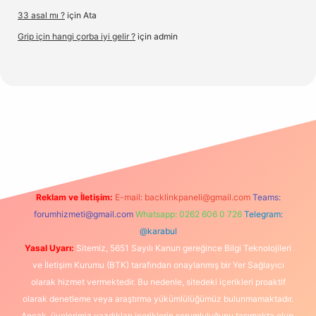
33 asal mı ?
için
Ata
Grip için hangi çorba iyi gelir ?
için
admin
org/
Reklam ve İletişim:
E-mail:
backlinkpaneli@gmail.com
Teams:
forumhizmeti@gmail.com
Whatsapp: 0262 606 0 726
Telegram:
@karabul
Yasal Uyarı:
Sitemiz, 5651 Sayılı Kanun gereğince Bilgi Teknolojileri
ve İletişim Kurumu (BTK) tarafından onaylanmış bir Yer Sağlayıcı
olarak hizmet vermektedir. Bu nedenle, sitedeki içerikleri proaktif
olarak denetleme veya araştırma yükümlülüğümüz bulunmamaktadır.
Ancak, üyelerimiz yazdıkları içeriklerin sorumluluğunu taşımakta olup,