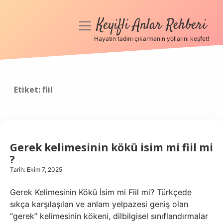
Keyifli Anlar Rehberi
menüyü
aç
Hayatın tadını çıkarmanın yollarını keşfet!
Anasayfa
Gizlilik Politikası
Etiket:
fiil
Yasal Uyarı
Hakkımızda
Gerek kelimesinin kökü isim mi fiil mi
?
Tarih: Ekim 7, 2025
Gerek Kelimesinin Kökü İsim mi Fiil mi? Türkçede
sıkça karşılaşılan ve anlam yelpazesi geniş olan
“gerek” kelimesinin kökeni, dilbilgisel sınıflandırmalar