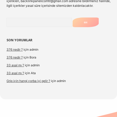
içerikleri,
backlinkpanelicomtr@gmail.com
adresine bildirmeniz halinde,
ilgili içerikler yasal süre içerisinde sitemizden kaldırılacaktır.
Arama
SON YORUMLAR
376 nedir ?
için
admin
376 nedir ?
için
Bora
33 asal mı ?
için
admin
33 asal mı ?
için
Ata
Grip için hangi çorba iyi gelir ?
için
admin
g/