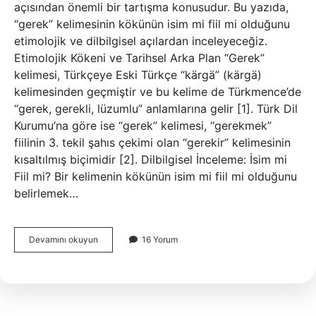
açısından önemli bir tartışma konusudur. Bu yazıda,
“gerek” kelimesinin kökünün isim mi fiil mi olduğunu
etimolojik ve dilbilgisel açılardan inceleyeceğiz.
Etimolojik Kökeni ve Tarihsel Arka Plan “Gerek”
kelimesi, Türkçeye Eski Türkçe “kärgä” (kärgä)
kelimesinden geçmiştir ve bu kelime de Türkmence’de
“gerek, gerekli, lüzumlu” anlamlarına gelir [1]. Türk Dil
Kurumu’na göre ise “gerek” kelimesi, “gerekmek”
fiilinin 3. tekil şahıs çekimi olan “gerekir” kelimesinin
kısaltılmış biçimidir [2]. Dilbilgisel İnceleme: İsim mi
Fiil mi? Bir kelimenin kökünün isim mi fiil mi olduğunu
belirlemek…
Gerek
Devamını okuyun
16 Yorum
kelimesinin
kökü
isim
mi
fiil
mi