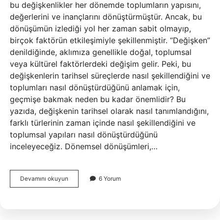
bu değişkenlikler her dönemde toplumların yapısını,
değerlerini ve inançlarını dönüştürmüştür. Ancak, bu
dönüşümün izlediği yol her zaman sabit olmayıp,
birçok faktörün etkileşimiyle şekillenmiştir. “Değişken”
denildiğinde, aklımıza genellikle doğal, toplumsal
veya kültürel faktörlerdeki değişim gelir. Peki, bu
değişkenlerin tarihsel süreçlerde nasıl şekillendiğini ve
toplumları nasıl dönüştürdüğünü anlamak için,
geçmişe bakmak neden bu kadar önemlidir? Bu
yazıda, değişkenin tarihsel olarak nasıl tanımlandığını,
farklı türlerinin zaman içinde nasıl şekillendiğini ve
toplumsal yapıları nasıl dönüştürdüğünü
inceleyeceğiz. Dönemsel dönüşümleri,…
Değişken
Devamını okuyun
6 Yorum
ve
türleri
nelerdir
?