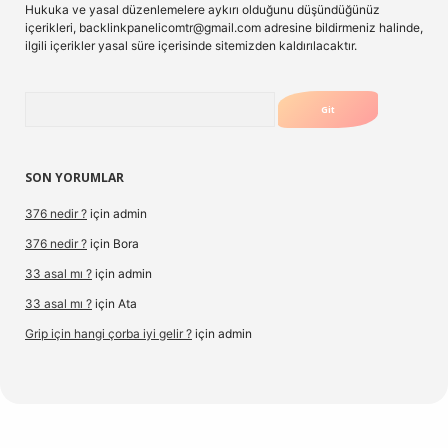
Hukuka ve yasal düzenlemelere aykırı olduğunu düşündüğünüz
içerikleri,
backlinkpanelicomtr@gmail.com
adresine bildirmeniz halinde,
ilgili içerikler yasal süre içerisinde sitemizden kaldırılacaktır.
Arama
SON YORUMLAR
376 nedir ?
için
admin
376 nedir ?
için
Bora
33 asal mı ?
için
admin
33 asal mı ?
için
Ata
Grip için hangi çorba iyi gelir ?
için
admin