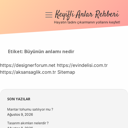
Keyifli Anlar Rehberi
menüyü
aç
Hayatın tadını çıkarmanın yollarını keşfet!
Anasayfa
Gizlilik Politikası
Etiket:
Büyünün anlamı nedir
Yasal Uyarı
https://designerforum.net
https://evindelisi.com.tr
https://aksansaglik.com.tr
Hakkımızda
Sitemap
Sidebar
SON YAZILAR
Mantar tohumu satılıyor mu ?
Ağustos 9, 2026
Tasarım akımları nelerdir ?