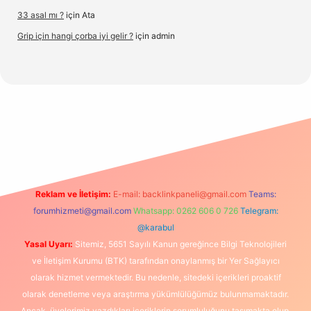
33 asal mı ?
için
Ata
Grip için hangi çorba iyi gelir ?
için
admin
org/
Reklam ve İletişim:
E-mail:
backlinkpaneli@gmail.com
Teams:
forumhizmeti@gmail.com
Whatsapp: 0262 606 0 726
Telegram:
@karabul
Yasal Uyarı:
Sitemiz, 5651 Sayılı Kanun gereğince Bilgi Teknolojileri
ve İletişim Kurumu (BTK) tarafından onaylanmış bir Yer Sağlayıcı
olarak hizmet vermektedir. Bu nedenle, sitedeki içerikleri proaktif
olarak denetleme veya araştırma yükümlülüğümüz bulunmamaktadır.
Ancak, üyelerimiz yazdıkları içeriklerin sorumluluğunu taşımakta olup,