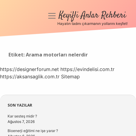
Keyifli Anlar Rehberi
menüyü
aç
Hayatın tadını çıkarmanın yollarını keşfet!
Anasayfa
Gizlilik Politikası
Etiket:
Arama motorları nelerdir
Yasal Uyarı
https://designerforum.net
https://evindelisi.com.tr
https://aksansaglik.com.tr
Hakkımızda
Sitemap
Sidebar
SON YAZILAR
Kar sesteş midir ?
Ağustos 7, 2026
Bioenerji eğitimi ne işe yarar ?