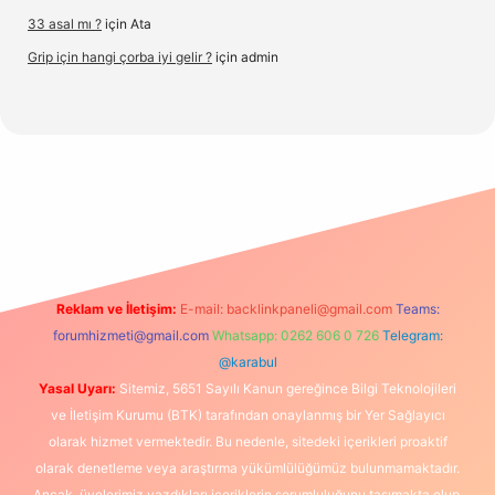
33 asal mı ?
için
Ata
Grip için hangi çorba iyi gelir ?
için
admin
org/
Reklam ve İletişim:
E-mail:
backlinkpaneli@gmail.com
Teams:
forumhizmeti@gmail.com
Whatsapp: 0262 606 0 726
Telegram:
@karabul
Yasal Uyarı:
Sitemiz, 5651 Sayılı Kanun gereğince Bilgi Teknolojileri
ve İletişim Kurumu (BTK) tarafından onaylanmış bir Yer Sağlayıcı
olarak hizmet vermektedir. Bu nedenle, sitedeki içerikleri proaktif
olarak denetleme veya araştırma yükümlülüğümüz bulunmamaktadır.
Ancak, üyelerimiz yazdıkları içeriklerin sorumluluğunu taşımakta olup,