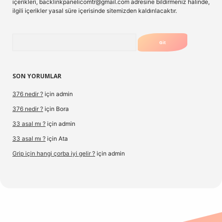
içerikleri,
backlinkpanelicomtr@gmail.com
adresine bildirmeniz halinde,
ilgili içerikler yasal süre içerisinde sitemizden kaldırılacaktır.
Arama
SON YORUMLAR
376 nedir ?
için
admin
376 nedir ?
için
Bora
33 asal mı ?
için
admin
33 asal mı ?
için
Ata
Grip için hangi çorba iyi gelir ?
için
admin
tx.org/