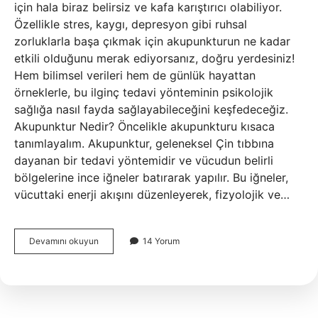
için hala biraz belirsiz ve kafa karıştırıcı olabiliyor.
Özellikle stres, kaygı, depresyon gibi ruhsal
zorluklarla başa çıkmak için akupunkturun ne kadar
etkili olduğunu merak ediyorsanız, doğru yerdesiniz!
Hem bilimsel verileri hem de günlük hayattan
örneklerle, bu ilginç tedavi yönteminin psikolojik
sağlığa nasıl fayda sağlayabileceğini keşfedeceğiz.
Akupunktur Nedir? Öncelikle akupunkturu kısaca
tanımlayalım. Akupunktur, geleneksel Çin tıbbına
dayanan bir tedavi yöntemidir ve vücudun belirli
bölgelerine ince iğneler batırarak yapılır. Bu iğneler,
vücuttaki enerji akışını düzenleyerek, fizyolojik ve…
Akupunktur
Devamını okuyun
14 Yorum
psikolojiye
iyi
gelir
mi
?